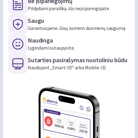
Be įsipareigojimų
Pildydami paraišką Jūs neįsipareigojate.
Saugu
Garantuojame Jūsų asmens duomenų saugumą
Naudinga
Lygindami sutaupysite.
Sutarties pasirašymas nuotoliniu būdu
Naudojant „Smart-ID“ arba Mobile-ID.