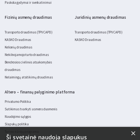
Paskola gydymui ir sveikatinimui
Fizinių asmenų draudimas
Juridinių asmenų draudimas
Transporto draudimas (TPVCAPD)
Transporto draudimas (TPVCAPD)
KASKO Draudimas
KASKO Draudimas
Kelionių draudimas
Nekilnojamojo turto draudimas
Bendrosios civilinės atsakomybės
draudimas
Nelaimingų atsitikimų draudimas
Altero – finansų palyginimo platforma
Privatumo Politika
Sutikimas tvarkyti asmens duomenis
Naudojimo sąlygos
Slapukų politika
×
Turinio kūrėjų programa
Ši svetainė naudoja slapukus
Altero kredito įmokų draudimas