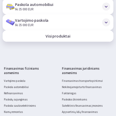
Paskola automobiliui
Iki 35 000 EUR
Vartojimo paskola
Iki 35 000 EUR
Visi produktai
Finansavimas fiziniams
Finansavimas juridiniams
asmenims
asmenims
Vartojimo paskola
Finansavimas transporto pirkimui
Paskola automobiliui
Nekilnojamojo turto finansavimas
Refinansavimas
Faktoringas
Paskolų sujungimas
Paskolos ūkininkams
Paskola saulės elektrinėms
Sutelktinis finansavimas įmonėms
Namų remontas
Apyvartinių lėšų finansavimas