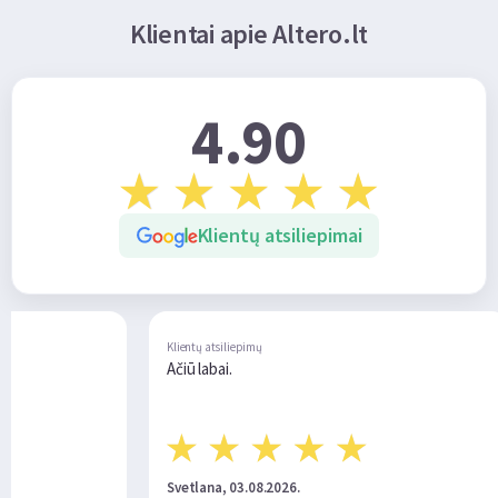
Klientai apie Altero.lt
4.90
Klientų atsiliepimai
siliepimų
Klientų atsiliepimų
i.
Спасибо за помощь. Всё
компетентно.
, 03.08.2026.
Сергей, 27.07.2026.