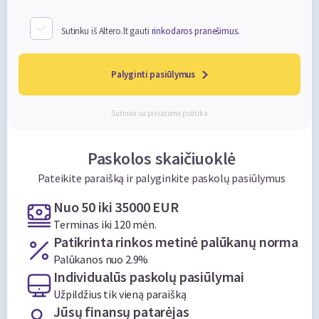
Sutinku iš Altero.lt gauti
rinkodaros pranešimus
.
Palyginti pasiūlymus
Sutinku su
privatumo politika
Paskolos skaičiuoklė
Pateikite paraišką ir palyginkite paskolų pasiūlymus
Nuo 50 iki 35000 EUR
Terminas iki 120 mėn.
Patikrinta rinkos metinė palūkanų norma
Palūkanos nuo 2.9%
Individualūs paskolų pasiūlymai
Užpildžius tik vieną paraišką
Jūsų finansų patarėjas