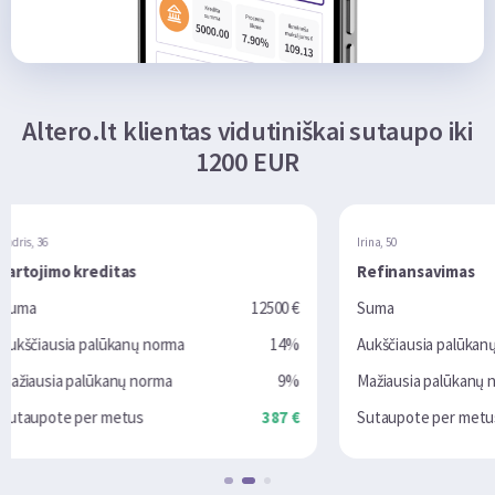
Altero.lt klientas vidutiniškai sutaupo iki
1200 EUR
Irina, 50
Refinansavimas
12500 €
Suma
10000 €
14%
Aukščiausia palūkanų norma
16%
9%
Mažiausia palūkanų norma
6.9%
387 €
Sutaupote per metus
2280 €