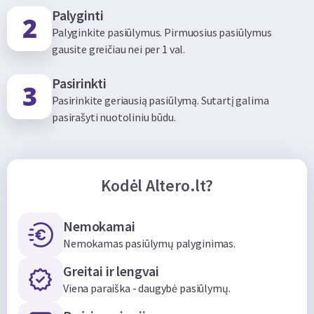
Palyginti
Palyginkite pasiūlymus. Pirmuosius pasiūlymus
gausite greičiau nei per 1 val.
Pasirinkti
Pasirinkite geriausią pasiūlymą. Sutartį galima
pasirašyti nuotoliniu būdu.
Kodėl Altero.lt?
Nemokamai
Nemokamas pasiūlymų palyginimas.
Greitai ir lengvai
Viena paraiška - daugybė pasiūlymų.