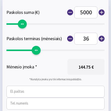
Paskolos suma (€)
Paskolos terminas (mėnesiais)
Mėnesio įmoka *
144.75 €
*Nurodyta įmoka yra tik informacinio pobūdžio.
El. paštas
Tel. numeris