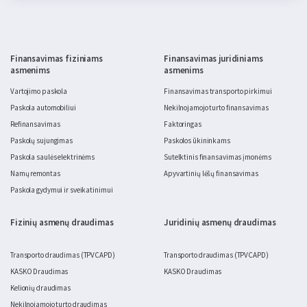
Finansavimas fiziniams
Finansavimas juridiniams
asmenims
asmenims
Vartojimo paskola
Finansavimas transporto pirkimui
Paskola automobiliui
Nekilnojamojo turto finansavimas
Refinansavimas
Faktoringas
Paskolų sujungimas
Paskolos ūkininkams
Paskola saulės elektrinėms
Sutelktinis finansavimas įmonėms
Namų remontas
Apyvartinių lėšų finansavimas
Paskola gydymui ir sveikatinimui
Fizinių asmenų draudimas
Juridinių asmenų draudimas
Transporto draudimas (TPVCAPD)
Transporto draudimas (TPVCAPD)
KASKO Draudimas
KASKO Draudimas
Kelionių draudimas
Nekilnojamojo turto draudimas