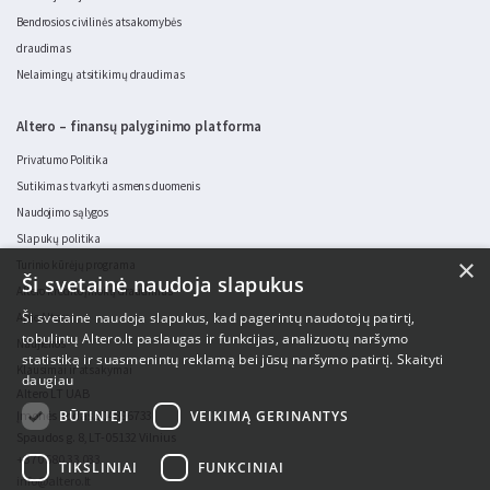
Bendrosios civilinės atsakomybės
draudimas
Nelaimingų atsitikimų draudimas
Altero – finansų palyginimo platforma
Privatumo Politika
Sutikimas tvarkyti asmens duomenis
Naudojimo sąlygos
Slapukų politika
×
Turinio kūrėjų programa
Ši svetainė naudoja slapukus
Altero kredito įmokų draudimas
Ši svetainė naudoja slapukus, kad pagerintų naudotojų patirtį,
Apie Altero
tobulintų Altero.lt paslaugas ir funkcijas, analizuotų naršymo
Naujienos
statistiką ir suasmenintų reklamą bei jūsų naršymo patirtį.
Skaityti
Klausimai ir atsakymai
daugiau
Altero LT UAB
BŪTINIEJI
VEIKIMĄ GERINANTYS
Įmonės kodas 304896733
Spaudos g. 8, LT-05132 Vilnius
+370 680 33 033
TIKSLINIAI
FUNKCINIAI
info@altero.lt