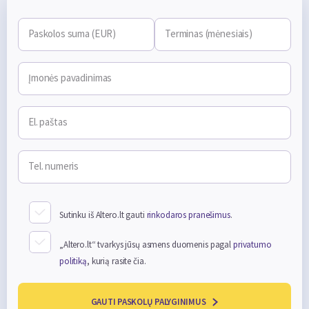
Paskolos suma (EUR)
Terminas (mėnesiais)
Įmonės pavadinimas
El. paštas
Tel. numeris
Sutinku iš Altero.lt gauti
rinkodaros pranešimus
.
„Altero.lt“ tvarkys jūsų asmens duomenis pagal
privatumo
politiką
, kurią rasite čia.
GAUTI PASKOLŲ PALYGINIMUS