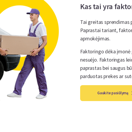
Kas tai yra fakt
Tai greitas sprendimas 
Paprastai tariant, fakto
apmokėjimas.
Faktoringo dėka įmonė 
nesuėjo. Faktoringas leid
paprastas bei saugus bū
parduotas prekes ar sut
Gaukite pasiūlymą