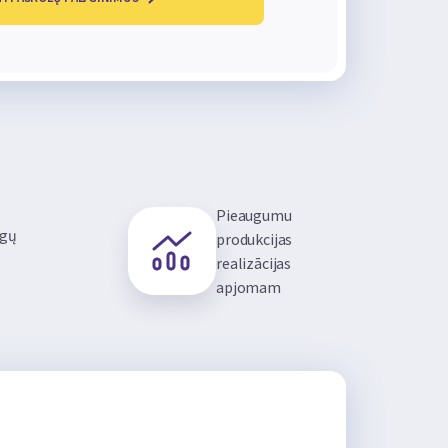
Pieaugumu
igų
produkcijas
realizācijas
apjomam