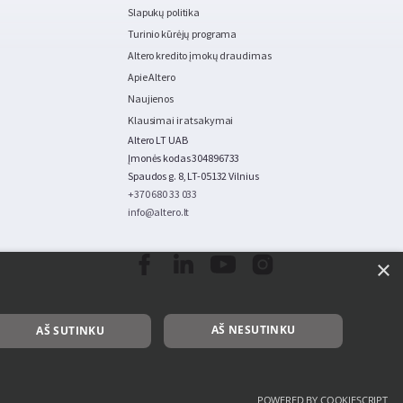
Slapukų politika
Turinio kūrėjų programa
Altero kredito įmokų draudimas
Apie Altero
Naujienos
Klausimai ir atsakymai
Altero LT UAB
Įmonės kodas 304896733
Spaudos g. 8, LT-05132 Vilnius
+370 680 33 033
info@altero.lt
×
AŠ NESUTINKU
AŠ SUTINKU
POWERED BY COOKIESCRIPT