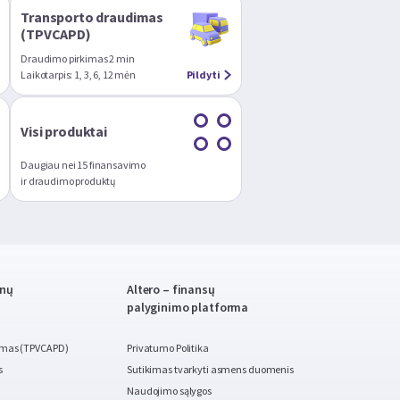
Transporto draudimas
(TPVCAPD)
Draudimo pirkimas 2 min
Laikotarpis: 1, 3, 6, 12 mėn
Pildyti
Visi produktai
Daugiau nei 15 finansavimo
ir draudimo produktų
enų
Altero – finansų
palyginimo platforma
imas (TPVCAPD)
Privatumo Politika
s
Sutikimas tvarkyti asmens duomenis
Naudojimo sąlygos