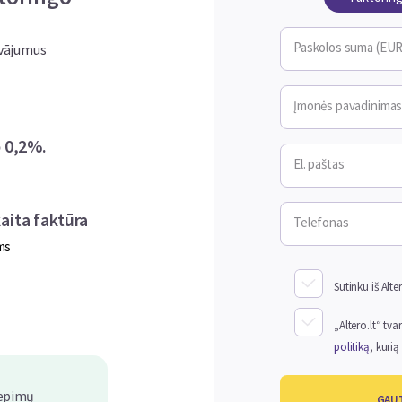
Paskolos suma (EUR
āvājumus
Įmonės pavadinima
 0,2%.
El. paštas
aita faktūra
Telefonas
ms
Sutinku iš Alte
„Altero.lt“ t
politiką
, kurią 
iepimų
GAUT