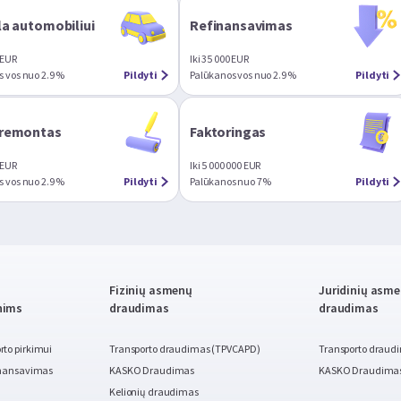
a automobiliui
Refinansavimas
 EUR
Iki 35 000 EUR
 vos nuo 2.9 %
Pildyti
Palūkanos vos nuo 2.9 %
Pildyti
remontas
Faktoringas
 EUR
Iki 5 000 000 EUR
 vos nuo 2.9 %
Pildyti
Palūkanos nuo 7%
Pildyti
Fizinių asmenų
Juridinių asm
nims
draudimas
draudimas
to pirkimui
Transporto draudimas (TPVCAPD)
Transporto draud
finansavimas
KASKO Draudimas
KASKO Draudima
Kelionių draudimas