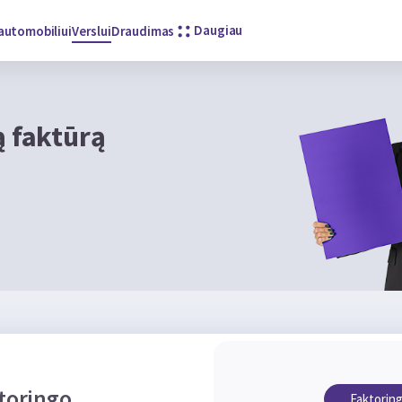
Daugiau
automobiliui
Verslui
Draudimas
 faktūrą
ktoringo
Faktorin