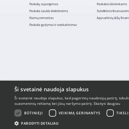
Paskolų sujungimas
Paskolos ūkininkams
Paskola saulės elektrinėms
Sutelktinis finansav
Namų remontas
Apyvartinių lėšų fina
Paskola gydymui ir sveikatinimui
Ši svetainė naudoja slapukus
Ši svetainė naudoja slapukus, kad pagerintų naudotojų patirtį, tobulin
suasmenintų reklamą bei jūsų naršymo patirtį.
Skaityti daugiau
BŪTINIEJI
VEIKIMĄ GERINANTYS
TIKSLI
PARODYTI DETALIAU