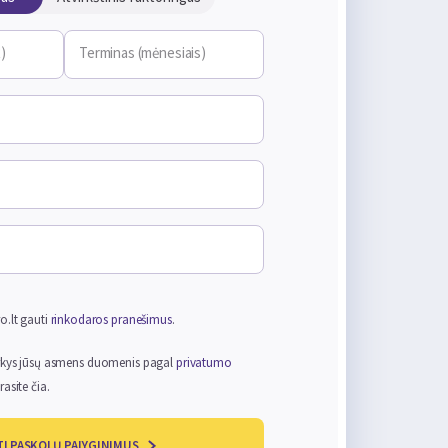
)
Terminas (mėnesiais)
s
ro.lt gauti
rinkodaros pranešimus
.
varkys jūsų asmens duomenis pagal
privatumo
rasite čia.
I PASKOLŲ PALYGINIMUS