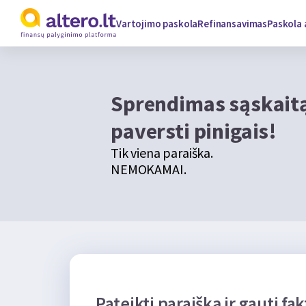
Vartojimo paskola
Refinansavimas
Paskola 
Sprendimas sąskaitą
paversti pinigais!
Tik viena paraiška.
NEMOKAMAI.
Pateikti paraišką ir gauti fa