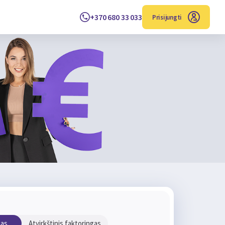
+370 680 33 033
Prisijungti
gas
Atvirkštinis faktoringas