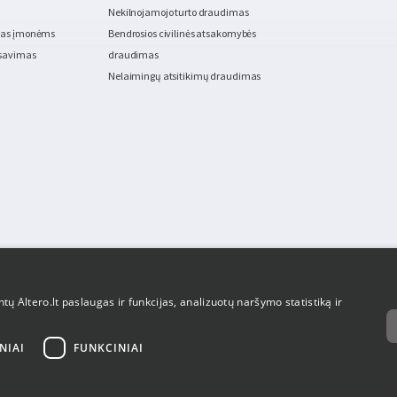
Nekilnojamojo turto draudimas
imas įmonėms
Bendrosios civilinės atsakomybės
nsavimas
draudimas
Nelaimingų atsitikimų draudimas
tų Altero.lt paslaugas ir funkcijas, analizuotų naršymo statistiką ir
NIAI
FUNKCINIAI