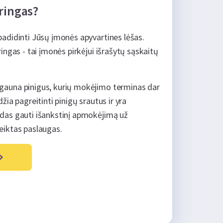
oringas?
padidinti Jūsų įmonės apyvartines lėšas.
ringas - tai įmonės pirkėjui išrašytų sąskaitų
gauna pinigus, kurių mokėjimo terminas dar
žia pagreitinti pinigų srautus ir yra
das gauti išankstinį apmokėjimą už
eiktas paslaugas.