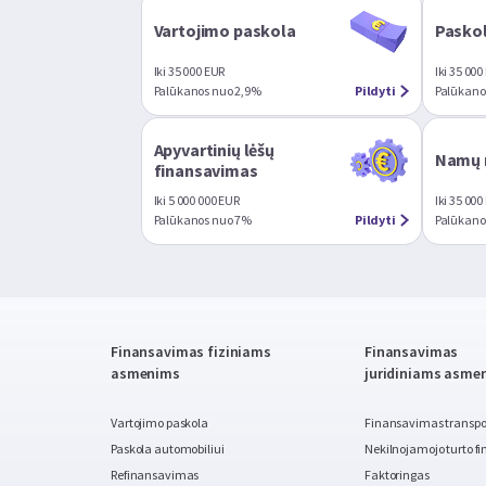
Vartojimo paskola
Paskol
Iki 35 000 EUR
Iki 35 000
Palūkanos nuo 2,9%
Pildyti
Palūkanos
Apyvartinių lėšų
Namų 
finansavimas
Iki 5 000 000 EUR
Iki 35 000
Palūkanos nuo 7%
Pildyti
Palūkanos
Finansavimas fiziniams
Finansavimas
asmenims
juridiniams asme
Vartojimo paskola
Finansavimas transpor
Paskola automobiliui
Nekilnojamojo turto 
Refinansavimas
Faktoringas