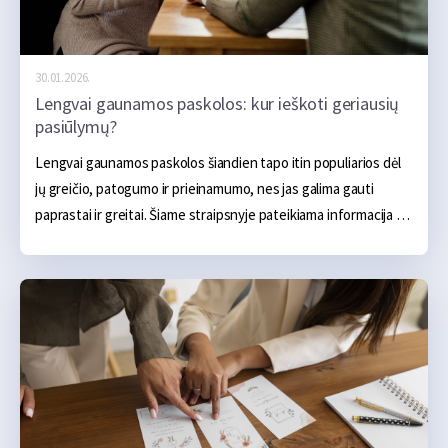
30.01.2026.
Lengvai gaunamos paskolos: kur ieškoti geriausių
pasiūlymų?
Lengvai gaunamos paskolos šiandien tapo itin populiarios dėl 
jų greičio, patogumo ir prieinamumo, nes jas galima gauti 
paprastai ir greitai. Šiame straipsnyje pateikiama informacija 
yra informacinio pobūdžio. Čia sužinosite apie pagrindinius 
aspektus, į kuriuos reikia atkreipti dėmesį renkantis lengvai 
gaunamą paskolą.