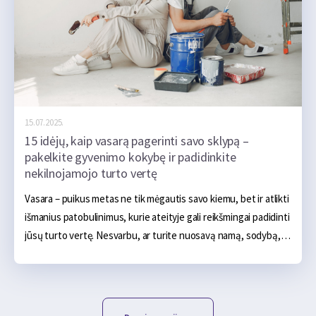
15.07.2025.
15 idėjų, kaip vasarą pagerinti savo sklypą –
pakelkite gyvenimo kokybę ir padidinkite
nekilnojamojo turto vertę
Vasara – puikus metas ne tik mėgautis savo kiemu, bet ir atlikti 
išmanius patobulinimus, kurie ateityje gali reikšmingai padidinti 
jūsų turto vertę. Nesvarbu, ar turite nuosavą namą, sodybą, ar 
tiesiog sklypą su potencialu – dabar pats laikas jį puoselėti! 
Peržvelkite šiuos patarimus ir sužinokite, kaip paversti savo 
kiemą ne tik funkcionalesniu ir patrauklesniu, bet ir vertinga 
investicija.