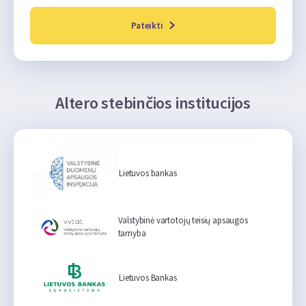
Pateikti
Altero stebinčios institucijos
Lietuvos bankas
Valstybinė vartotojų teisių apsaugos
tarnyba
Lietuvos Bankas