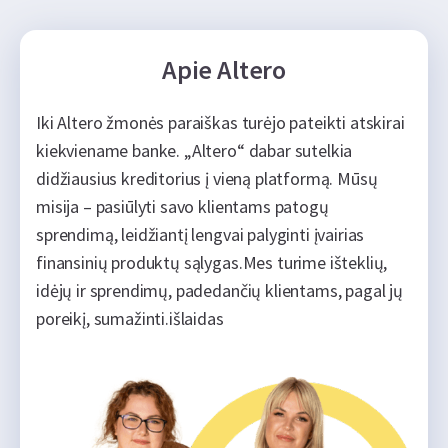
Apie Altero
Iki Altero žmonės paraiškas turėjo pateikti atskirai
kiekviename banke. „Altero“ dabar sutelkia
didžiausius kreditorius į vieną platformą. Mūsų
misija – pasiūlyti savo klientams patogų
sprendimą, leidžiantį lengvai palyginti įvairias
finansinių produktų sąlygas.Mes turime išteklių,
idėjų ir sprendimų, padedančių klientams, pagal jų
poreikį, sumažinti.išlaidas