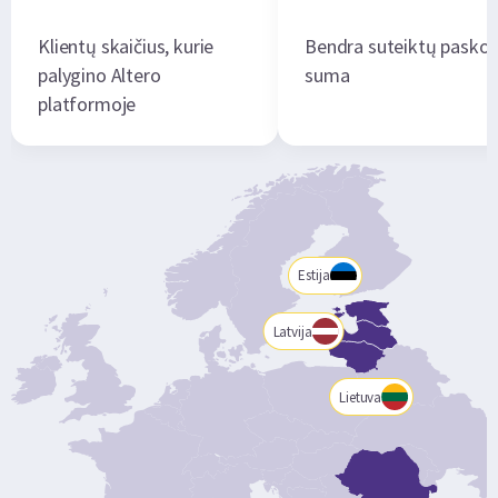
Klientų skaičius, kurie
Bendra suteiktų paskol
palygino Altero
suma
platformoje
Estija
Latvija
Lietuva