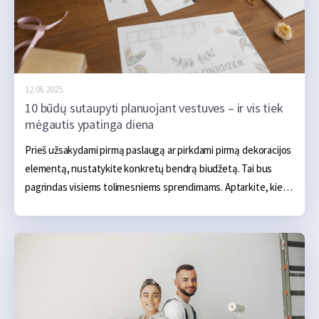
12.06.2025.
10 būdų sutaupyti planuojant vestuves – ir vis tiek
mėgautis ypatinga diena
Prieš užsakydami pirmą paslaugą ar pirkdami pirmą dekoracijos 
elementą, nustatykite konkretų bendrą biudžetą. Tai bus 
pagrindas visiems tolimesniems sprendimams. Aptarkite, kiek 
esate pasiruošę išleisti ir kurie išlaidų punktai jums svarbiausi – 
pavyzdžiui, maistas, muzika ar fotografija.