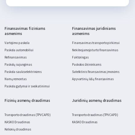
Finansavimas fiziniams
Finansavimas juridiniams
asmenims
asmenims
Vartojimo paskola
Finansavimas transporto pirkimui
Paskola automobiliui
Nekilnojamojo turto finansavimas
Refinansavimas
Faktoringas
Paskolų sujungimas
Paskolos ūkininkams
Paskola saulės elektrinėms
Sutelktinis finansavimas įmonėms
Namų remontas
Apyvartinių lėšų finansavimas
Paskola gydymui ir sveikatinimui
Fizinių asmenų draudimas
Juridinių asmenų draudimas
Transporto draudimas (TPVCAPD)
Transporto draudimas (TPVCAPD)
KASKO Draudimas
KASKO Draudimas
Kelionių draudimas