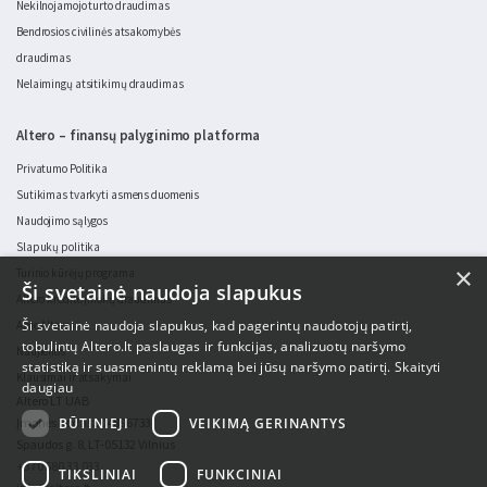
Nekilnojamojo turto draudimas
Bendrosios civilinės atsakomybės
draudimas
Nelaimingų atsitikimų draudimas
Altero – finansų palyginimo platforma
Privatumo Politika
Sutikimas tvarkyti asmens duomenis
Naudojimo sąlygos
Slapukų politika
×
Turinio kūrėjų programa
Ši svetainė naudoja slapukus
Altero kredito įmokų draudimas
Ši svetainė naudoja slapukus, kad pagerintų naudotojų patirtį,
Apie Altero
tobulintų Altero.lt paslaugas ir funkcijas, analizuotų naršymo
Naujienos
statistiką ir suasmenintų reklamą bei jūsų naršymo patirtį.
Skaityti
Klausimai ir atsakymai
daugiau
Altero LT UAB
Įmonės kodas 304896733
BŪTINIEJI
VEIKIMĄ GERINANTYS
Spaudos g. 8, LT-05132 Vilnius
+370 680 33 033
TIKSLINIAI
FUNKCINIAI