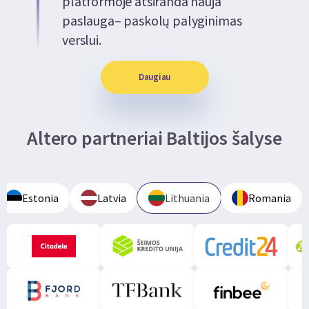
platformoje atsiranda nauja
paslauga– paskolų palyginimas
verslui.
Daugiau
Altero partneriai Baltijos šalyse
Estonia
Latvia
Lithuania
Romania