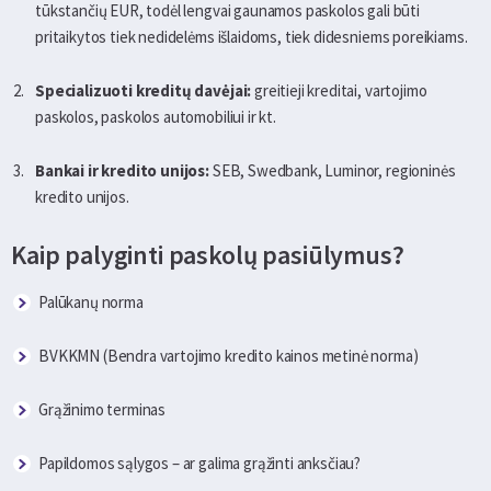
tūkstančių EUR, todėl lengvai gaunamos paskolos gali būti
pritaikytos tiek nedidelėms išlaidoms, tiek didesniems poreikiams.
Specializuoti kreditų davėjai:
greitieji kreditai, vartojimo
paskolos, paskolos automobiliui ir kt.
Bankai ir kredito unijos:
SEB, Swedbank, Luminor, regioninės
kredito unijos.
Kaip palyginti paskolų pasiūlymus?
Palūkanų norma
BVKKMN (Bendra vartojimo kredito kainos metinė norma)
Grąžinimo terminas
Papildomos sąlygos – ar galima grąžinti anksčiau?