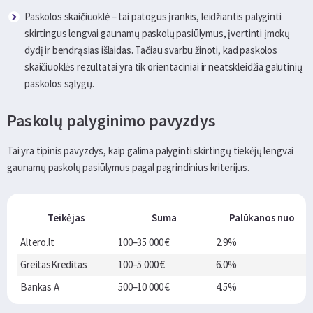
Paskolos skaičiuoklė – tai patogus įrankis, leidžiantis palyginti
skirtingus lengvai gaunamų paskolų pasiūlymus, įvertinti įmokų
dydį ir bendrąsias išlaidas. Tačiau svarbu žinoti, kad paskolos
skaičiuoklės rezultatai yra tik orientaciniai ir neatskleidžia galutinių
paskolos sąlygų.
Paskolų palyginimo pavyzdys
Tai yra tipinis pavyzdys, kaip galima palyginti skirtingų tiekėjų lengvai
gaunamų paskolų pasiūlymus pagal pagrindinius kriterijus.
Teikėjas
Suma
Palūkanos nuo
Altero.lt
100–35 000 €
2.9%
GreitasKreditas
100–5 000 €
6.0%
Bankas A
500–10 000 €
4.5%