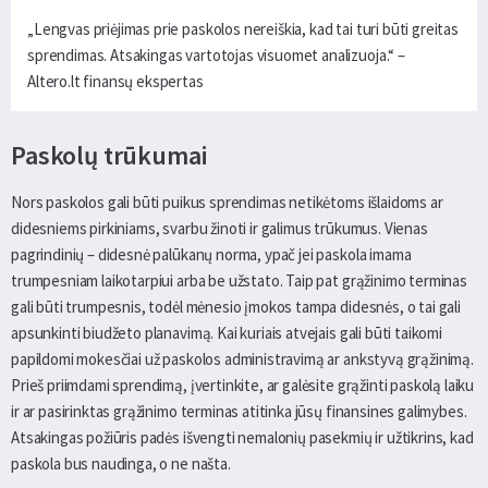
„Lengvas priėjimas prie paskolos nereiškia, kad tai turi būti greitas
sprendimas. Atsakingas vartotojas visuomet analizuoja.“ –
Altero.lt finansų ekspertas
Paskolų trūkumai
Nors paskolos gali būti puikus sprendimas netikėtoms išlaidoms ar
didesniems pirkiniams, svarbu žinoti ir galimus trūkumus. Vienas
pagrindinių – didesnė palūkanų norma, ypač jei paskola imama
trumpesniam laikotarpiui arba be užstato. Taip pat grąžinimo terminas
gali būti trumpesnis, todėl mėnesio įmokos tampa didesnės, o tai gali
apsunkinti biudžeto planavimą. Kai kuriais atvejais gali būti taikomi
papildomi mokesčiai už paskolos administravimą ar ankstyvą grąžinimą.
Prieš priimdami sprendimą, įvertinkite, ar galėsite grąžinti paskolą laiku
ir ar pasirinktas grąžinimo terminas atitinka jūsų finansines galimybes.
Atsakingas požiūris padės išvengti nemalonių pasekmių ir užtikrins, kad
paskola bus naudinga, o ne našta.