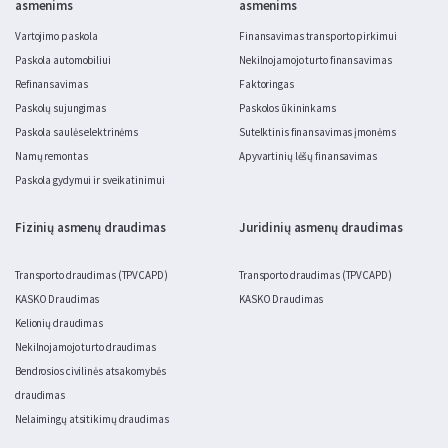
asmenims
asmenims
Vartojimo paskola
Finansavimas transporto pirkimui
Paskola automobiliui
Nekilnojamojo turto finansavimas
Refinansavimas
Faktoringas
Paskolų sujungimas
Paskolos ūkininkams
Paskola saulės elektrinėms
Sutelktinis finansavimas įmonėms
Namų remontas
Apyvartinių lėšų finansavimas
Paskola gydymui ir sveikatinimui
Fizinių asmenų draudimas
Juridinių asmenų draudimas
Transporto draudimas (TPVCAPD)
Transporto draudimas (TPVCAPD)
KASKO Draudimas
KASKO Draudimas
Kelionių draudimas
Nekilnojamojo turto draudimas
Bendrosios civilinės atsakomybės
draudimas
Nelaimingų atsitikimų draudimas