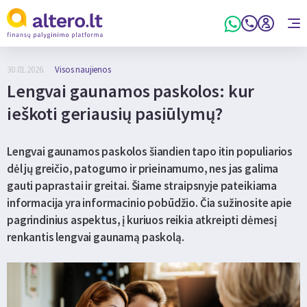
30.01.2026.
Visos naujienos
Lengvai gaunamos paskolos: kur
ieškoti geriausių pasiūlymų?
Lengvai gaunamos paskolos šiandien tapo itin populiarios
dėl jų greičio, patogumo ir prieinamumo, nes jas galima
gauti paprastai ir greitai. Šiame straipsnyje pateikiama
informacija yra informacinio pobūdžio. Čia sužinosite apie
pagrindinius aspektus, į kuriuos reikia atkreipti dėmesį
renkantis lengvai gaunamą paskolą.