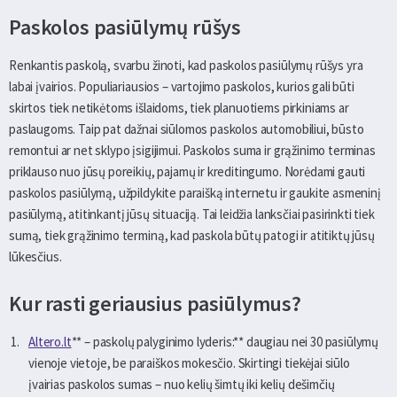
Paskolos pasiūlymų rūšys
Renkantis paskolą, svarbu žinoti, kad paskolos pasiūlymų rūšys yra
labai įvairios. Populiariausios – vartojimo paskolos, kurios gali būti
skirtos tiek netikėtoms išlaidoms, tiek planuotiems pirkiniams ar
paslaugoms. Taip pat dažnai siūlomos paskolos automobiliui, būsto
remontui ar net sklypo įsigijimui. Paskolos suma ir grąžinimo terminas
priklauso nuo jūsų poreikių, pajamų ir kreditingumo. Norėdami gauti
paskolos pasiūlymą, užpildykite paraišką internetu ir gaukite asmeninį
pasiūlymą, atitinkantį jūsų situaciją. Tai leidžia lanksčiai pasirinkti tiek
sumą, tiek grąžinimo terminą, kad paskola būtų patogi ir atitiktų jūsų
lūkesčius.
Kur rasti geriausius pasiūlymus?
Altero.lt
** – paskolų palyginimo lyderis:** daugiau nei 30 pasiūlymų
vienoje vietoje, be paraiškos mokesčio. Skirtingi tiekėjai siūlo
įvairias paskolos sumas – nuo kelių šimtų iki kelių dešimčių