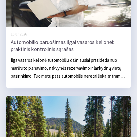
16.07.2026.
Automobilio paruošimas ilgai vasaros kelionei:
praktinis kontrolinis sąrašas
Ilga vasaros kelionė automobiliu dažniausiai prasideda nuo 
maršruto planavimo, nakvynės rezervavimo ir lankytinų vietų 
pasirinkimo. Tuo metu pats automobilis neretai lieka antrame 
plane. Jei kasdien važiuojant jis nekelia problemų, gali atrodyti, 
kad ir kelių šimtų ar net kelių tūkstančių kilometrų kelionė 
turėtų praeiti sklandžiai. Tačiau ilga kelionė automobiliui sukelia 
gerokai didesnę apkrovą. Transporto priemonė ilgą laiką 
važiuoja didesniu greičiu, yra labiau apkrauta, o karštu oru oro 
kondicionierius gali veikti beveik be pertraukos. Todėl 
nedidelis gedimas, kuris kasdien važinėjant beveik 