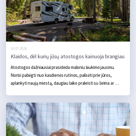
nepastebimas, kelionėje gali baigtis apsilankymu autoservise, 
techninės pagalbos kelyje iškvietimu ar net būtinybe keisti 
suplanuotą maršrutą.
16.07.2026.
Klaidos, dėl kurių jūsų atostogos kainuoja brangiau
Atostogos dažniausiai prasideda maloniu laukimo jausmu. 
Norisi pabėgti nuo kasdienės rutinos, pailsėti prie jūros, 
aplankyti naują miestą, daugiau laiko praleisti su šeima ar 
tiesiog kelioms dienoms atsipalaiduoti. Iš pradžių atrodo, kad 
pagrindinės išlaidos aiškios – apgyvendinimas, transportas, 
maistas ir kelios pramogos. Tačiau realybėje atostogos dažnai 
pabrangsta ne dėl vieno didelio pirkinio, o dėl daugybės 
smulkių klaidų, kurios ilgainiui susideda į nemažą sumą.