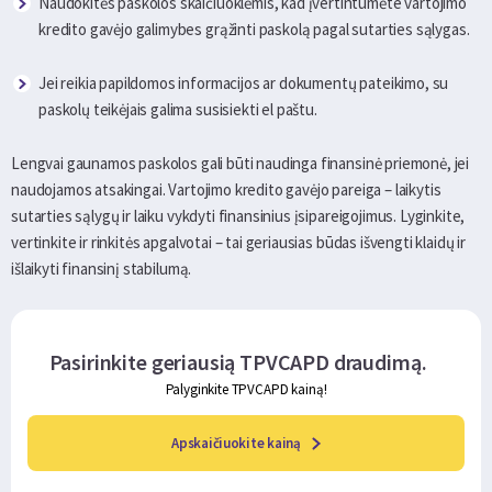
Naudokitės paskolos skaičiuoklėmis, kad įvertintumėte vartojimo
kredito gavėjo galimybes grąžinti paskolą pagal sutarties sąlygas.
Jei reikia papildomos informacijos ar dokumentų pateikimo, su
paskolų teikėjais galima susisiekti el paštu.
Lengvai gaunamos paskolos gali būti naudinga finansinė priemonė, jei
naudojamos atsakingai. Vartojimo kredito gavėjo pareiga – laikytis
sutarties sąlygų ir laiku vykdyti finansinius įsipareigojimus. Lyginkite,
vertinkite ir rinkitės apgalvotai – tai geriausias būdas išvengti klaidų ir
išlaikyti finansinį stabilumą.
Pasirinkite geriausią TPVCAPD draudimą.
Palyginkite TPVCAPD kainą!
Apskaičiuokite kainą