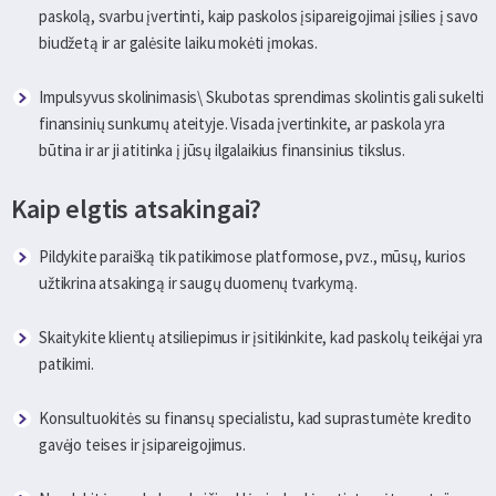
paskolą, svarbu įvertinti, kaip paskolos įsipareigojimai įsilies į savo
biudžetą ir ar galėsite laiku mokėti įmokas.
Impulsyvus skolinimasis\ Skubotas sprendimas skolintis gali sukelti
finansinių sunkumų ateityje. Visada įvertinkite, ar paskola yra
būtina ir ar ji atitinka į jūsų ilgalaikius finansinius tikslus.
Kaip elgtis atsakingai?
Pildykite paraišką tik patikimose platformose, pvz., mūsų, kurios
užtikrina atsakingą ir saugų duomenų tvarkymą.
Skaitykite klientų atsiliepimus ir įsitikinkite, kad paskolų teikėjai yra
patikimi.
Konsultuokitės su finansų specialistu, kad suprastumėte kredito
gavėjo teises ir įsipareigojimus.