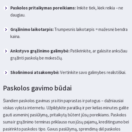
Paskolos pritaikymas poreikiams:
Imkite tiek, kiek reikia – ne
daugiau.
Grąžinimo laikotarpis:
Trumpesnis laikotarpis = mažesnė bendra
kaina.
Ankstyvo grąžinimo galimybė:
Patikrinkite, ar galėsite anksčiau
grąžinti paskolą be mokesčių.
Skolinimosi atsakomybė:
Vertinkite savo galimybes realistiškai.
Paskolos gavimo būdai
Šiandien paskolos gavimas yra itin paprastas ir patogus – dažniausiai
viskas vyksta internetu. Užpildykite paraišką ir per kelias minutes galite
gauti asmeninį pasiūlymą, pritaikytą būtent jūsų poreikiams. Paskolos
suma ir grąžinimo terminas priklauso nuo jūsų pajamų, kreditingumo bei
pasirinkto paskolos tipo. Gavus pasiūlymą, sprendimą dėl paskolos