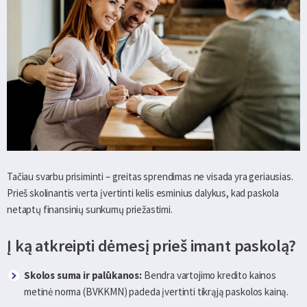
Tačiau svarbu prisiminti – greitas sprendimas ne visada yra geriausias.
Prieš skolinantis verta įvertinti kelis esminius dalykus, kad paskola
netaptų finansinių sunkumų priežastimi.
Į ką atkreipti dėmesį prieš imant paskolą?
Skolos suma ir palūkanos:
Bendra vartojimo kredito kainos
metinė norma (BVKKMN) padeda įvertinti tikrąją paskolos kainą.