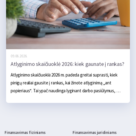
09.06.2026.
Atlyginimo skaičiuoklė 2026: kiek gaunate į rankas?
Atlyginimo skaičiuoklė 2026 m. padeda greitai suprasti, kiek 
pinigų realiai gausite į rankas, kai žinote atlyginimą „ant 
popieriaus“. Tai ypač naudinga lyginant darbo pasiūlymus, 
planuojant mėnesio biudžetą ar vertinant, kiek pajamų liks po 
mokesčių.
Finansavimas fiziniams
Finansavimas juridiniams