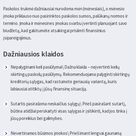
Paskolos trukmė dažniausiai nurodoma mėn (mėnesiais), o mėnesio
įmoka priklauso nuo pasirinktos paskolos sumos, palūkanų normos ir
termino. Įmoka ir mėnesines įmokas svarbu įvertinti planuojant savo
biudžetą, kad galėtumėte atsakingai prisiimti finansinius
įsipareigojimus.
Dažniausios klaidos
Nepalyginami keli pasiūlymai\ Dažna klaida – neįvertinti kelių
skirtingų paskolų pasiūlymų. Rekomenduojama palyginti skirtingų
kreditorių sąlygas, kad rastumėte geriausią variantą, kuris
labiausiai atitiktų į jūsų finansinę situaciją.
Sutartis pasirašoma neskaičius sąlygų\ Prieš pasirašant sutartį,
būtina atidžiai perskaityti visas sąlygas ir įsitikinti, kad jos tinka į
jūsų poreikius bei galimybes.
Nevertinamos būsimos įmokos\ Prieš imant lengvai gaunamą