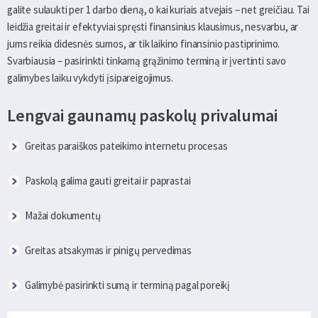
galite sulaukti per 1 darbo dieną, o kai kuriais atvejais – net greičiau. Tai
leidžia greitai ir efektyviai spręsti finansinius klausimus, nesvarbu, ar
jums reikia didesnės sumos, ar tik laikino finansinio pastiprinimo.
Svarbiausia – pasirinkti tinkamą grąžinimo terminą ir įvertinti savo
galimybes laiku vykdyti įsipareigojimus.
Lengvai gaunamų paskolų privalumai
Greitas paraiškos pateikimo internetu procesas
Paskolą galima gauti greitai ir paprastai
Mažai dokumentų
Greitas atsakymas ir pinigų pervedimas
Galimybė pasirinkti sumą ir terminą pagal poreikį