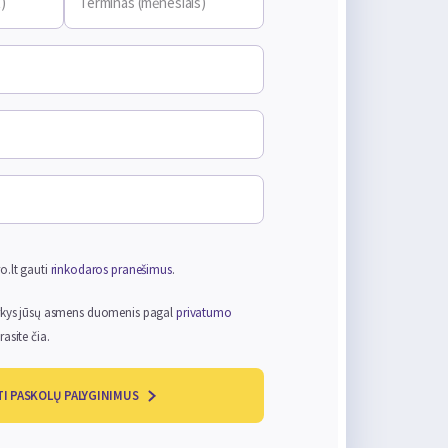
)
Terminas (mėnesiais)
s
ro.lt gauti
rinkodaros pranešimus
.
varkys jūsų asmens duomenis pagal
privatumo
rasite čia.
I PASKOLŲ PALYGINIMUS