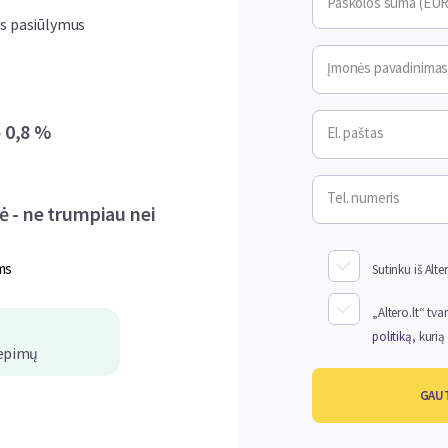
Paskolos suma (EUR
ius pasiūlymus
Įmonės pavadinima
 0,8 %
El. paštas
Tel. numeris
ė - ne trumpiau nei
ms
Sutinku iš Alte
„Altero.lt“ t
politiką
, kurią 
iepimų
GAUT