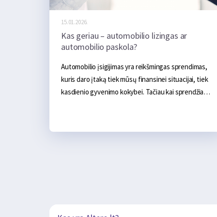
15.01.2026.
Kas geriau – automobilio lizingas ar
automobilio paskola?
Automobilio įsigijimas yra reikšmingas sprendimas, 
kuris daro įtaką tiek mūsų finansinei situacijai, tiek 
kasdienio gyvenimo kokybei. Tačiau kai sprendžiame 
kaip finansuoti naujojo automobilio pirkimą, iškyla 
klausimas ką geriau rinktis -  automobolio lizingą  ar 
automobolio paskolą? Dažnai iškyla šis klausimas ir 
galvojame, kuris variantas yra naudingesnis. 
Automobilio lizingas ar paskola – tai du populiarūs 
būdai finansuoti transporto priemonės įsigijimą, 
tačiau abu jie turi specifinių privalumų ir trūkumų.