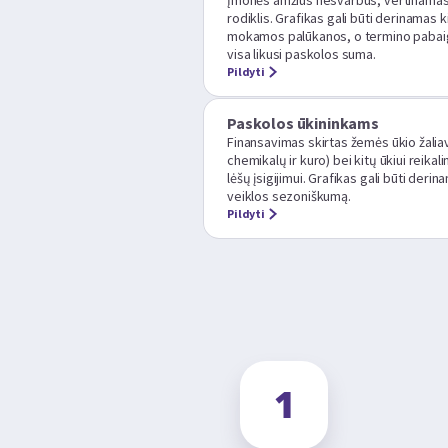
Įmonės amžius nesvarbus, vertinamas t
rodiklis. Grafikas gali būti derinamas
mokamos palūkanos, o termino pabai
visa likusi paskolos suma.
Pildyti
Paskolos ūkininkams
Finansavimas skirtas žemės ūkio žaliav
chemikalų ir kuro) bei kitų ūkiui reikal
lėšų įsigijimui. Grafikas gali būti deri
veiklos sezoniškumą.
Pildyti