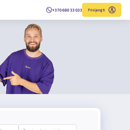
+370 680 33 033
Prisijungti