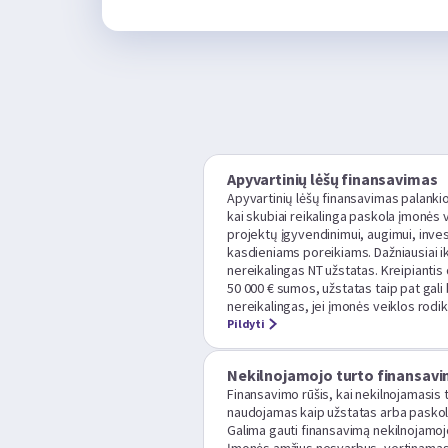
Apyvartinių lėšų finansavimas
Apyvartinių lėšų finansavimas palanki
kai skubiai reikalinga paskola įmonės ve
projektų įgyvendinimui, augimui, inves
kasdieniams poreikiams. Dažniausiai ik
nereikalingas NT užstatas. Kreipiantis
50 000 € sumos, užstatas taip pat gali 
nereikalingas, jei įmonės veiklos rodikl
Pildyti
Nekilnojamojo turto finansav
Finansavimo rūšis, kai nekilnojamasis 
naudojamas kaip užstatas arba paskol
Galima gauti finansavimą nekilnojamojo 