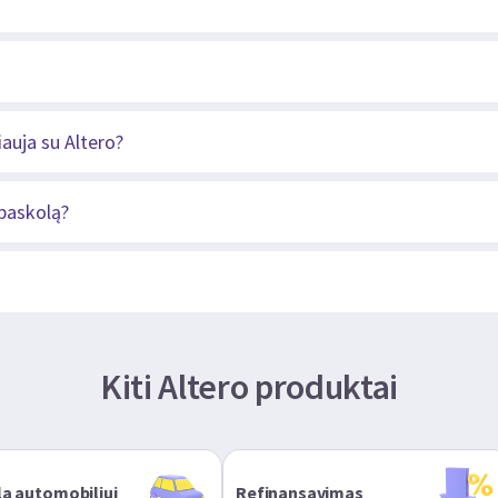
auja su Altero?
 paskolą?
Kiti Altero produktai
a automobiliui
Refinansavimas