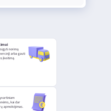
kimui
įsigyti norimą
ercinį) arba gauti
s įkeitimą.
yvartiniam
monėms, kai dar
ūrų apmokėjimas.