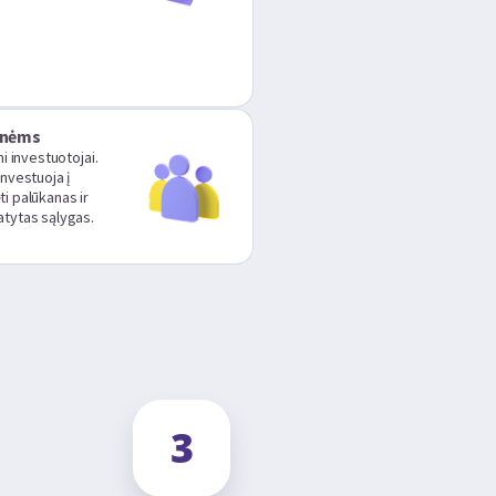
onėms
mi investuotojai.
investuoja į
i palūkanas ir
atytas sąlygas.