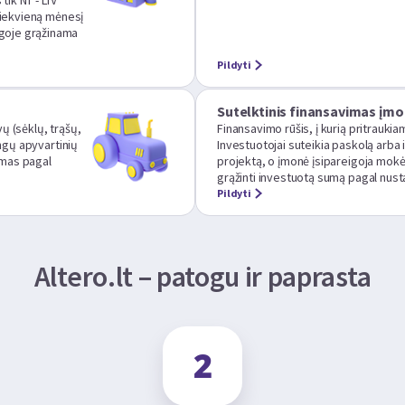
ik NT - LTV
 kiekvieną mėnesį
goje grąžinama
Pildyti
Sutelktinis finansavimas įm
ų (sėklų, trąšų,
Finansavimo rūšis, į kurią pritraukia
ingų apyvartinių
Investuotojai suteikia paskolą arba 
namas pagal
projektą, o įmonė įsipareigoja mokėt
grąžinti investuotą sumą pagal nust
Pildyti
Altero.lt – patogu ir paprasta