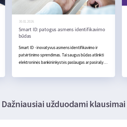
30.01.2026.
Smart ID: patogus asmens identifikavimo
būdas
Smart ID - inovatyvus asmens identifikavimo ir 
patvirtinimo sprendimas. Tai saugus būdas atlinkti 
elektroninės bankininkystės paslaugas ar pasirašyti 
dokumentus nuotoliniu būdu. Atsisiuntus Smart ID 
programėlę ir patvirtinus savo asmens duomenis 
internetiniu banku ar asmens dokumentu, pasiekti 
įvairias virtualias platformas tampa žymiai lengviau, 
o apie stovėjimą eilėse galima visai pamiršti.
Dažniausiai užduodami klausimai