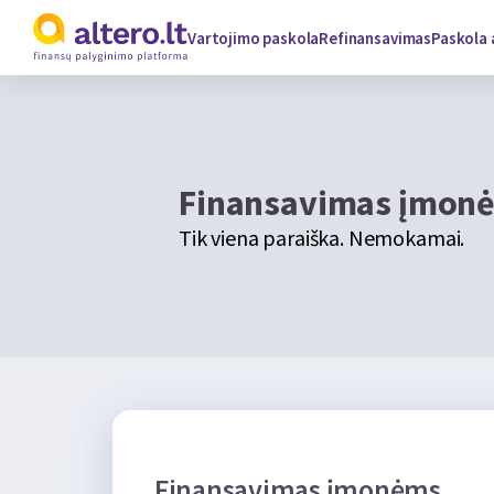
Vartojimo paskola
Refinansavimas
Paskola 
Finansavimas įmon
Tik viena paraiška. Nemokamai.
Finansavimas įmonėms