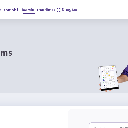
Daugiau
automobiliui
Verslui
Draudimas
ėms