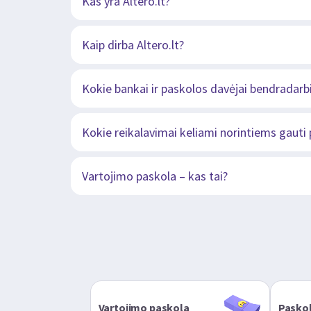
Kas yra Altero.lt?
Kaip dirba Altero.lt?
Kokie bankai ir paskolos davėjai bendradarbi
Kokie reikalavimai keliami norintiems gauti
Vartojimo paskola – kas tai?
Vartojimo paskola
Paskol