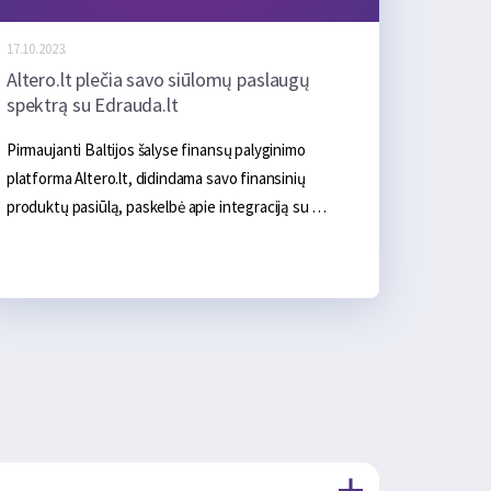
17.10.2023.
Altero.lt plečia savo siūlomų paslaugų
spektrą su Edrauda.lt
Pirmaujanti Baltijos šalyse finansų palyginimo 
platforma Altero.lt, didindama savo finansinių 
produktų pasiūlą, paskelbė apie integraciją su 
draudimo produktų platforma Edrauda.lt, kurios 
specializacija yra draudimo produktų paieška ir 
palyginimas. Ši strateginė partnerystė po vienu 
stogu sujungia daugybę finansinių sprendimų, skirtų 
individualiems vartotojams (B2C) ir mažoms bei 
vidutinėms įmonėms (MVĮ).