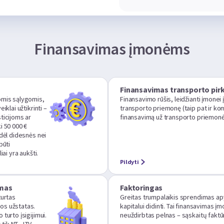
Finansavimas įmonėms
Finansavimas transporto pir
omis sąlygomis,
Finansavimo rūšis, leidžianti įmonei 
iklai užtikrinti –
transporto priemonę (taip pat ir kom
ticijoms ar
finansavimą už transporto priemonė
i 50 000 €
 dėl didesnės nei
būti
iai yra aukšti.
Pildyti
imas
Faktoringas
turtas
Greitas trumpalaikis sprendimas ap
os užstatas.
kapitalui didinti. Tai finansavimas į
turto įsigijimui.
neuždirbtas pelnas – sąskaitų fakt