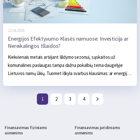
22.04.2026.
Energijos Efektyvumo Klasės namuose: Investicija ar
Nereikalingos Išlaidos?
Kiekvienais metais artėjant šildymo sezonui, sąskaitos už 
komunalines paslaugas tampa dažna pokalbių tema daugelyje 
Lietuvos namų ūkių. Tuomet iškyla svarbus klausimas: ar energijos 
efektyvumas yra protinga investicija, ar tik dar viena išlaida, kurios 
atsipirkimo reikia laukti per ilgai? Iš vienos pusės, būsto 
atnaujinimas reikalauja pradinių investicijų ir gali atrodyti 
1
2
3
4
sudėtingas. Iš kitos – mėnesinės sąskaitos kasmet didėja, todėl 
tampa akivaizdu, kad neveikimas taip pat kainuoja. Energijos 
taupymo strategijos yra svarbios ilgalaikėje perspektyvoje, nes 
Finansavimas fiziniams
Finansavimas juridiniams
leidžia sumažinti tiek išlaidas, tiek priklausomybę nuo išorinių 
asmenims
asmenims
energijos šaltinių.