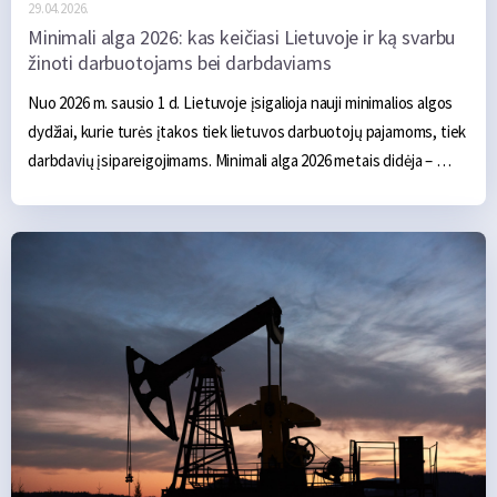
29.04.2026.
Minimali alga 2026: kas keičiasi Lietuvoje ir ką svarbu
žinoti darbuotojams bei darbdaviams
Nuo 2026 m. sausio 1 d. Lietuvoje įsigalioja nauji minimalios algos 
dydžiai, kurie turės įtakos tiek lietuvos darbuotojų pajamoms, tiek 
darbdavių įsipareigojimams. Minimali alga 2026 metais didėja – 
nustatyta, kad minimali mėnesinė alga (MMA), kuri nustatoma 
vyriausybės sprendimu, sieks 1 153 eurus. Minimalus valandinis 
atlygis bus 7,05 eurus. Skaičius 1153 tampa pagrindiniu rodikliu, 
kuris žymi MMA dydį ir yra atskaitos taškas tiek mokesčių 
apskaičiavimui, tiek darbuotojų finansinei situacijai. Tai yra 
reikšmingas pokytis, palyginti su 2025 metais galiojusiais dydžiais, 
kai MMA buvo 1 038 eurų, o valandinis tarifas – 6,35 eurus. Šis 
pokytis atsiranda dėl vyriausybės sprendimų ir infliacijos, todėl 
MMA didėja iki 1 153 eurų.