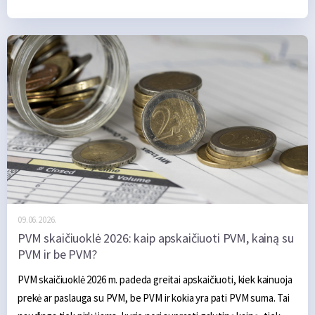
eurais, Lenkijos valiuta yra zlotas, todėl norint suprasti tikrą 
prekės ar paslaugos kainą reikia žinoti aktualų zloto kursą.
09.06.2026.
PVM skaičiuoklė 2026: kaip apskaičiuoti PVM, kainą su
PVM ir be PVM?
PVM skaičiuoklė 2026 m. padeda greitai apskaičiuoti, kiek kainuoja 
prekė ar paslauga su PVM, be PVM ir kokia yra pati PVM suma. Tai 