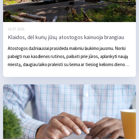
autoservise, techninės pagalbos kelyje iškvietimu ar net 
būtinybe keisti suplanuotą maršrutą.
16.07.2026.
Klaidos, dėl kurių jūsų atostogos kainuoja brangiau
Atostogos dažniausiai prasideda maloniu laukimo jausmu. Norisi 
pabėgti nuo kasdienės rutinos, pailsėti prie jūros, aplankyti naują 
miestą, daugiau laiko praleisti su šeima ar tiesiog kelioms dienoms 
atsipalaiduoti. Iš pradžių atrodo, kad pagrindinės išlaidos aiškios – 
apgyvendinimas, transportas, maistas ir kelios pramogos. Tačiau 
realybėje atostogos dažnai pabrangsta ne dėl vieno didelio 
pirkinio, o dėl daugybės smulkių klaidų, kurios ilgainiui susideda į 
nemažą sumą.