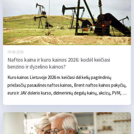
09.06.2026.
Naftos kaina ir kuro kainos 2026: kodėl keičiasi
benzino ir dyzelino kainos?
Kuro kainos Lietuvoje 2026 m. keičiasi dėl kelių pagrindinių 
priežasčių: pasaulinės naftos kainos, Brent naftos kainos pokyčių, 
euro ir JAV dolerio kurso, didmeninių degalų kainų, akcizų, PVM, 
degalinių maržų ir konkurencijos konkrečioje vietoje.