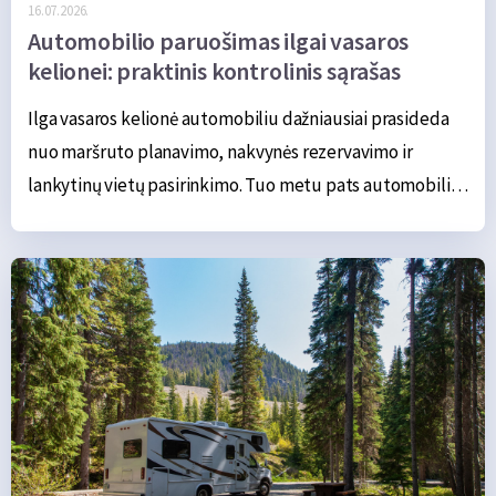
16.07.2026.
Automobilio paruošimas ilgai vasaros
kelionei: praktinis kontrolinis sąrašas
Ilga vasaros kelionė automobiliu dažniausiai prasideda 
nuo maršruto planavimo, nakvynės rezervavimo ir 
lankytinų vietų pasirinkimo. Tuo metu pats automobilis 
neretai lieka antrame plane. Jei kasdien važiuojant jis 
nekelia problemų, gali atrodyti, kad ir kelių šimtų ar net 
kelių tūkstančių kilometrų kelionė turėtų praeiti 
sklandžiai. Tačiau ilga kelionė automobiliui sukelia 
gerokai didesnę apkrovą. Transporto priemonė ilgą laiką 
važiuoja didesniu greičiu, yra labiau apkrauta, o karštu 
oru oro kondicionierius gali veikti beveik be pertraukos. 
Todėl nedidelis gedimas, kuris kasdien važinėjant beveik 
nepastebimas, kelionėje gali baigtis apsilankymu 