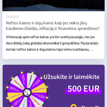
29.04.2026.
Naftos kainos ir dujų kaina: kaip jos veikia jūsų
kasdienes išlaidas, infliaciją ir finansinius sprendimus?
Informacija apie naftos kainas yra itin svarbi pasaulyje, nes jos 
daro didelę įtaką globaliai ekonomikai ir geopolitikai. Pastaraisiais 
metais naftos kainos ir dujų kainos tapo vienu svarbiausių 
veiksnių, lemiančių ne tik pasaulio ekonomiką, bet ir kiekvieno 
žmogaus kasdienį gyvenimą. Jei anksčiau šie rodikliai atrodė 
aktualūs tik ekonomistams ar investuotojams, šiandien jų poveikį 
jaučia visi – nuo vairuotojų degalinėse iki šeimų, mokančių už 
šildymą ar elektrą. 2026 m. ekonominės prognozės rodo, kad 
energijos žaliavų kainos išlieka itin jautrios geopolitiniams 
sukrėtimams, o galimi mokesčių ar teisės aktų pokyčiai nuo 2026 
m. gali turėti ilgalaikį poveikį tiek namų ūkiams, tiek verslui.