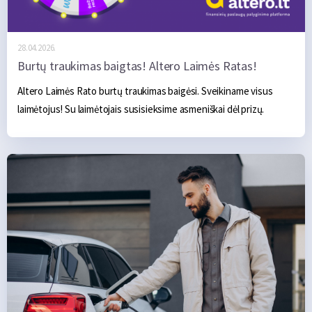
28.04.2026.
Burtų traukimas baigtas! Altero Laimės Ratas!
Altero Laimės Rato burtų traukimas baigėsi. Sveikiname visus 
laimėtojus! Su laimėtojais susisieksime asmeniškai dėl prizų.