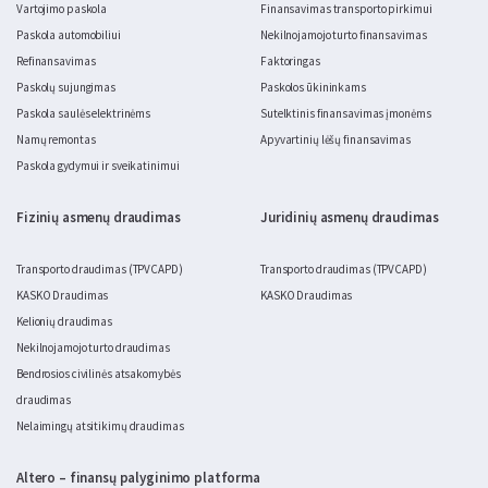
Vartojimo paskola
Finansavimas transporto pirkimui
Paskola automobiliui
Nekilnojamojo turto finansavimas
Refinansavimas
Faktoringas
Paskolų sujungimas
Paskolos ūkininkams
Paskola saulės elektrinėms
Sutelktinis finansavimas įmonėms
Namų remontas
Apyvartinių lėšų finansavimas
Paskola gydymui ir sveikatinimui
Fizinių asmenų draudimas
Juridinių asmenų draudimas
Transporto draudimas (TPVCAPD)
Transporto draudimas (TPVCAPD)
KASKO Draudimas
KASKO Draudimas
Kelionių draudimas
Nekilnojamojo turto draudimas
Bendrosios civilinės atsakomybės
draudimas
Nelaimingų atsitikimų draudimas
Altero – finansų palyginimo platforma