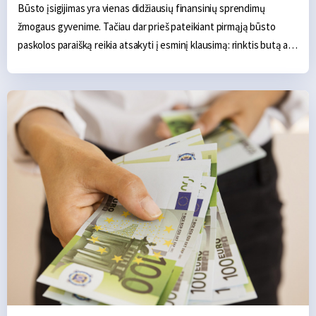
Būsto įsigijimas yra vienas didžiausių finansinių sprendimų 
žmogaus gyvenime. Tačiau dar prieš pateikiant pirmąją būsto 
paskolos paraišką reikia atsakyti į esminį klausimą: rinktis butą ar 
nuosavą namą? Atsakymas nėra toks paprastas, kaip gali 
pasirodyti iš pirmo žvilgsnio, nes kiekvienas variantas turi savų 
finansinių privalumų ir trūkumų – tiek pirkimo momentu, tiek per 
ateinančius dvidešimt ar daugiau metų. Šiame straipsnyje detaliai 
palyginsime abu variantus Lietuvos kontekste, kad sprendimą 
galėtumėte priimti remdamiesi skaičiais, o ne emocijomis.