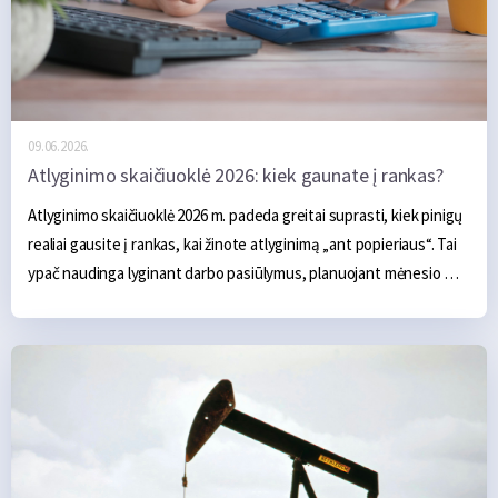
09.06.2026.
Atlyginimo skaičiuoklė 2026: kiek gaunate į rankas?
Atlyginimo skaičiuoklė 2026 m. padeda greitai suprasti, kiek pinigų 
realiai gausite į rankas, kai žinote atlyginimą „ant popieriaus“. Tai 
ypač naudinga lyginant darbo pasiūlymus, planuojant mėnesio 
biudžetą ar vertinant, kiek pajamų liks po mokesčių.