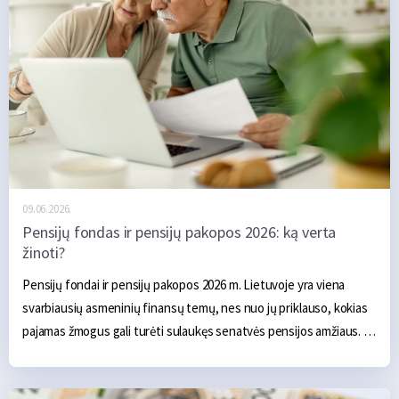
09.06.2026.
Pensijų fondas ir pensijų pakopos 2026: ką verta
žinoti?
Pensijų fondai ir pensijų pakopos 2026 m. Lietuvoje yra viena 
svarbiausių asmeninių finansų temų, nes nuo jų priklauso, kokias 
pajamas žmogus gali turėti sulaukęs senatvės pensijos amžiaus. 
Pensijų sistema Lietuvoje susideda iš kelių dalių: „Sodros“ 
senatvės pensijos, II pakopos pensijų fondų ir III pakopos 