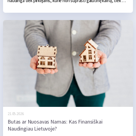
naudinga tiek pirkėjams, kurie nori suprasti galutinę kainą, tiek 
verslui, kuris išrašo sąskaitas, planuoja kainodarą ar skaičiuoja 
mokėtiną PVM.
21.05.2026.
Butas ar Nuosavas Namas: Kas Finansiškai
Naudingiau Lietuvoje?