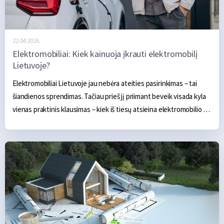
22.04.2026.
Elektromobiliai: Kiek kainuoja įkrauti elektromobilį
Lietuvoje?
Elektromobiliai Lietuvoje jau nebėra ateities pasirinkimas – tai 
šiandienos sprendimas. Tačiau prieš jį priimant beveik visada kyla 
vienas praktinis klausimas – kiek iš tiesų atsieina elektromobilio 
įkrovimas per dieną, mėnesį ir metus, palyginti su išlaidomis 
benzinui? Elektromobiliai naudoja elektrą kaip pagrindinį energijos 
šaltinį, todėl jų eksploatacijos kaštai dažnai yra mažesni nei 
tradicinių automobilių.