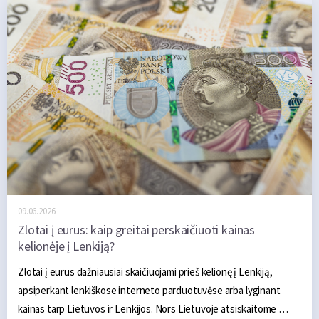
savanoriško kaupimo.
09.06.2026.
Zlotai į eurus: kaip greitai perskaičiuoti kainas
kelionėje į Lenkiją?
Zlotai į eurus dažniausiai skaičiuojami prieš kelionę į Lenkiją, 
apsiperkant lenkiškose interneto parduotuvėse arba lyginant 
kainas tarp Lietuvos ir Lenkijos. Nors Lietuvoje atsiskaitome 