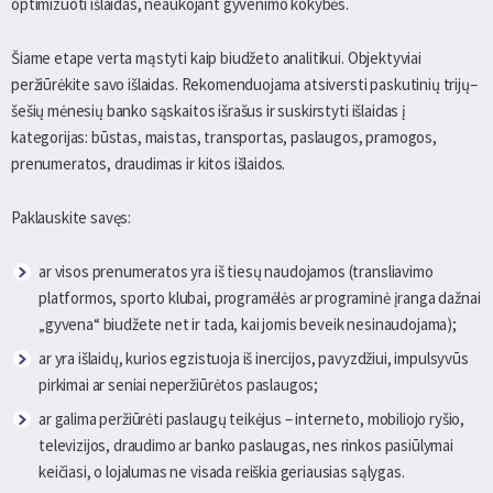
optimizuoti išlaidas, neaukojant gyvenimo kokybės.
Šiame etape verta mąstyti kaip biudžeto analitikui. Objektyviai
peržiūrėkite savo išlaidas. Rekomenduojama atsiversti paskutinių trijų–
šešių mėnesių banko sąskaitos išrašus ir suskirstyti išlaidas į
kategorijas: būstas, maistas, transportas, paslaugos, pramogos,
prenumeratos, draudimas ir kitos išlaidos.
Paklauskite savęs:
ar visos prenumeratos yra iš tiesų naudojamos (transliavimo
platformos, sporto klubai, programėlės ar programinė įranga dažnai
„gyvena“ biudžete net ir tada, kai jomis beveik nesinaudojama);
ar yra išlaidų, kurios egzistuoja iš inercijos, pavyzdžiui, impulsyvūs
pirkimai ar seniai neperžiūrėtos paslaugos;
ar galima peržiūrėti paslaugų teikėjus – interneto, mobiliojo ryšio,
televizijos, draudimo ar banko paslaugas, nes rinkos pasiūlymai
keičiasi, o lojalumas ne visada reiškia geriausias sąlygas.