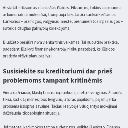
Atskirkite fiksuotas ir lanksčias išlaidas. Fiksuotos, tokios kaip nuoma
ar komunaliniai mokesčiai, trumpuoju laikotarpiu sunkiai keičiamos.
Lanksčios – pramogos, valgymas mieste, prenumeratos ir paslaugos –
suteikia daugiau galimybių korekcijoms.
Biudžeto peržiūra nėra vienkartinis veiksmas. Tai nuolatinė praktika,
padedanti išlaikyti finansinę kontrolę ir laiku pastebėti, kai išlaidos
pradeda viršyti planuotą lygį.
Susisiekite su kreditoriumi dar prieš
problemoms tampant kritinėmis
Viena dažniausių klaidų finansinių sunkumų metu – vengimas. Žmonės
tikisi, kad kitą mėnesį bus lengviau, atsiras papildomų pajamų arba
problema išsispręs savaime. Tačiau realybėje vėluojantys mokėjimai
dažniausiai tik pablogina situaciją.
Jei matote, kad įmokos tampa sudėtingos, veikite iš anksto. Finansų