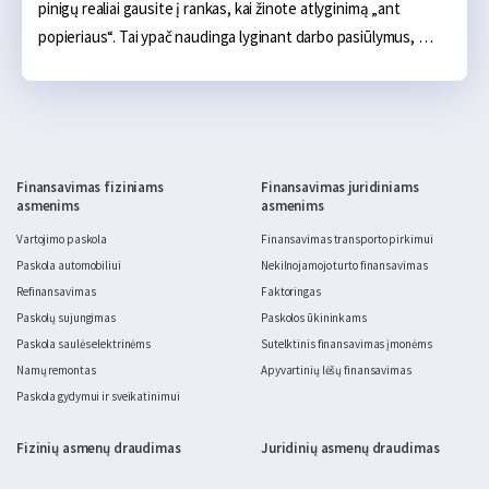
pinigų realiai gausite į rankas, kai žinote atlyginimą „ant 
popieriaus“. Tai ypač naudinga lyginant darbo pasiūlymus, 
planuojant mėnesio biudžetą ar vertinant, kiek pajamų liks po 
mokesčių.
Finansavimas fiziniams
Finansavimas juridiniams
asmenims
asmenims
Vartojimo paskola
Finansavimas transporto pirkimui
Paskola automobiliui
Nekilnojamojo turto finansavimas
Refinansavimas
Faktoringas
Paskolų sujungimas
Paskolos ūkininkams
Paskola saulės elektrinėms
Sutelktinis finansavimas įmonėms
Namų remontas
Apyvartinių lėšų finansavimas
Paskola gydymui ir sveikatinimui
Fizinių asmenų draudimas
Juridinių asmenų draudimas