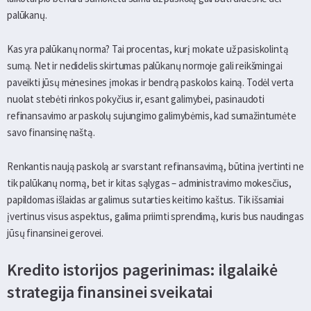
palūkanų.
Kas yra palūkanų norma? Tai procentas, kurį mokate už pasiskolintą
sumą. Net ir nedidelis skirtumas palūkanų normoje gali reikšmingai
paveikti jūsų mėnesines įmokas ir bendrą paskolos kainą. Todėl verta
nuolat stebėti rinkos pokyčius ir, esant galimybei, pasinaudoti
refinansavimo ar paskolų sujungimo galimybėmis, kad sumažintumėte
savo finansinę naštą.
Renkantis naują paskolą ar svarstant refinansavimą, būtina įvertinti ne
tik palūkanų normą, bet ir kitas sąlygas – administravimo mokesčius,
papildomas išlaidas ar galimus sutarties keitimo kaštus. Tik išsamiai
įvertinus visus aspektus, galima priimti sprendimą, kuris bus naudingas
jūsų finansinei gerovei.
Kredito istorijos pagerinimas: ilgalaikė
strategija finansinei sveikatai