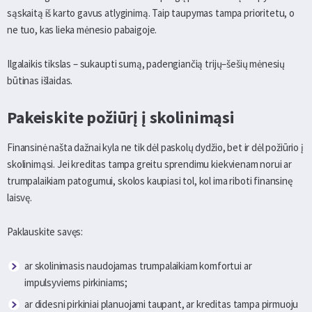
sąskaitą iš karto gavus atlyginimą. Taip taupymas tampa prioritetu, o
ne tuo, kas lieka mėnesio pabaigoje.
Ilgalaikis tikslas – sukaupti sumą, padengiančią trijų–šešių mėnesių
būtinas išlaidas.
Pakeiskite požiūrį į skolinimąsi
Finansinė našta dažnai kyla ne tik dėl paskolų dydžio, bet ir dėl požiūrio į
skolinimąsi. Jei kreditas tampa greitu sprendimu kiekvienam norui ar
trumpalaikiam patogumui, skolos kaupiasi tol, kol ima riboti finansinę
laisvę.
Paklauskite savęs:
ar skolinimasis naudojamas trumpalaikiam komfortui ar
impulsyviems pirkiniams;
ar didesni pirkiniai planuojami taupant, ar kreditas tampa pirmuoju