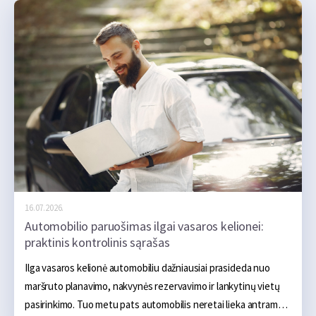
16.07.2026.
Automobilio paruošimas ilgai vasaros kelionei:
praktinis kontrolinis sąrašas
Ilga vasaros kelionė automobiliu dažniausiai prasideda nuo 
maršruto planavimo, nakvynės rezervavimo ir lankytinų vietų 
pasirinkimo. Tuo metu pats automobilis neretai lieka antrame 