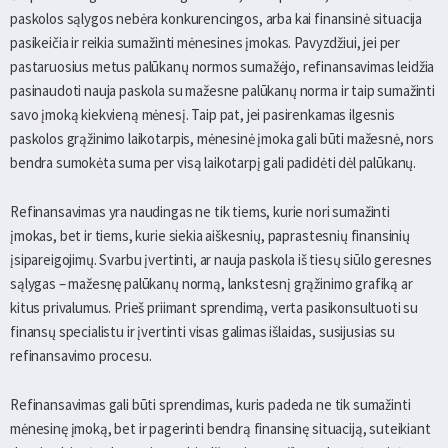
paskolos sąlygos nebėra konkurencingos, arba kai finansinė situacija
pasikeičia ir reikia sumažinti mėnesines įmokas. Pavyzdžiui, jei per
pastaruosius metus palūkanų normos sumažėjo, refinansavimas leidžia
pasinaudoti nauja paskola su mažesne palūkanų norma ir taip sumažinti
savo įmoką kiekvieną mėnesį. Taip pat, jei pasirenkamas ilgesnis
paskolos grąžinimo laikotarpis, mėnesinė įmoka gali būti mažesnė, nors
bendra sumokėta suma per visą laikotarpį gali padidėti dėl palūkanų.
Refinansavimas yra naudingas ne tik tiems, kurie nori sumažinti
įmokas, bet ir tiems, kurie siekia aiškesnių, paprastesnių finansinių
įsipareigojimų. Svarbu įvertinti, ar nauja paskola iš tiesų siūlo geresnes
sąlygas – mažesnę palūkanų normą, lankstesnį grąžinimo grafiką ar
kitus privalumus. Prieš priimant sprendimą, verta pasikonsultuoti su
finansų specialistu ir įvertinti visas galimas išlaidas, susijusias su
refinansavimo procesu.
Refinansavimas gali būti sprendimas, kuris padeda ne tik sumažinti
mėnesinę įmoką, bet ir pagerinti bendrą finansinę situaciją, suteikiant