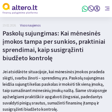
19.02.2026.
Visos naujienos
Paskolų sujungimas: Kai mėnesinės
įmokos tampa per sunkios, praktiniai
sprendimai, kaip susigrąžinti
biudžeto kontrolę
Jei atsidūrėte situacijoje, kai mėnesinės įmokos pradeda
slėgti, svarbu žinoti – sprendimų yra. Paskolų sujungimas
leidžia sujungti kelias paskolas ir mokėti tik vieną įmoką,
taip sumažinant mėnesinių įmokų naštą. Šiame straipsnyje
apžvelgiami praktiški ir apgalvoti žingsniai, padedantys
suvaldyti pinigų srautus, sumažinti finansinę įtampą ir
susigrąžinti biudžeto kontrolę.