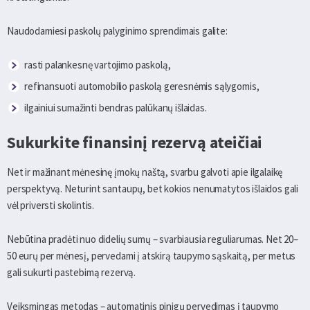
Naudodamiesi paskolų palyginimo sprendimais galite:
rasti palankesnę vartojimo paskolą,
refinansuoti automobilio paskolą geresnėmis sąlygomis,
ilgainiui sumažinti bendras palūkanų išlaidas.
Sukurkite finansinį rezervą ateičiai
Net ir mažinant mėnesinę įmokų naštą, svarbu galvoti apie ilgalaikę
perspektyvą. Neturint santaupų, bet kokios nenumatytos išlaidos gali
vėl priversti skolintis.
Nebūtina pradėti nuo didelių sumų – svarbiausia reguliarumas. Net 20–
50 eurų per mėnesį, pervedami į atskirą taupymo sąskaitą, per metus
gali sukurti pastebimą rezervą.
Veiksmingas metodas – automatinis pinigų pervedimas į taupymo