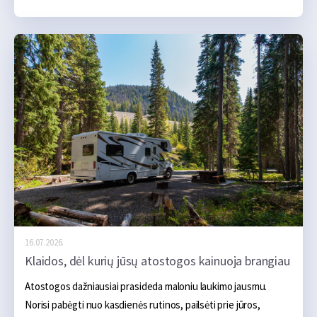
plane. Jei kasdien važiuojant jis nekelia problemų, gali atrodyti, 
kad ir kelių šimtų ar net kelių tūkstančių kilometrų kelionė 
turėtų praeiti sklandžiai. Tačiau ilga kelionė automobiliui sukelia 
gerokai didesnę apkrovą. Transporto priemonė ilgą laiką 
važiuoja didesniu greičiu, yra labiau apkrauta, o karštu oru oro 
kondicionierius gali veikti beveik be pertraukos. Todėl 
nedidelis gedimas, kuris kasdien važinėjant beveik 
nepastebimas, kelionėje gali baigtis apsilankymu autoservise, 
techninės pagalbos kelyje iškvietimu ar net būtinybe keisti 
suplanuotą maršrutą.
16.07.2026.
Klaidos, dėl kurių jūsų atostogos kainuoja brangiau
Atostogos dažniausiai prasideda maloniu laukimo jausmu. 
Norisi pabėgti nuo kasdienės rutinos, pailsėti prie jūros, 