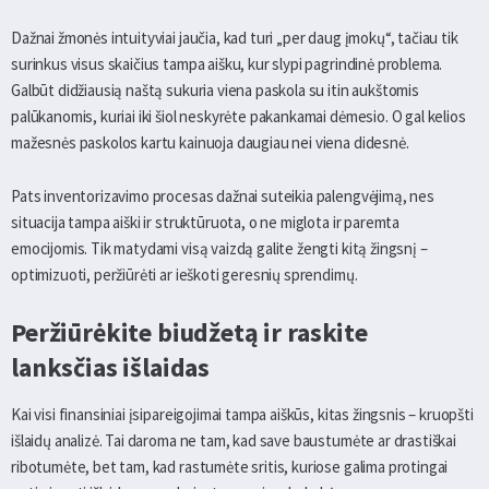
Dažnai žmonės intuityviai jaučia, kad turi „per daug įmokų“, tačiau tik
surinkus visus skaičius tampa aišku, kur slypi pagrindinė problema.
Galbūt didžiausią naštą sukuria viena paskola su itin aukštomis
palūkanomis, kuriai iki šiol neskyrėte pakankamai dėmesio. O gal kelios
mažesnės paskolos kartu kainuoja daugiau nei viena didesnė.
Pats inventorizavimo procesas dažnai suteikia palengvėjimą, nes
situacija tampa aiški ir struktūruota, o ne miglota ir paremta
emocijomis. Tik matydami visą vaizdą galite žengti kitą žingsnį –
optimizuoti, peržiūrėti ar ieškoti geresnių sprendimų.
Peržiūrėkite biudžetą ir raskite
lanksčias išlaidas
Kai visi finansiniai įsipareigojimai tampa aiškūs, kitas žingsnis – kruopšti
išlaidų analizė. Tai daroma ne tam, kad save baustumėte ar drastiškai
ribotumėte, bet tam, kad rastumėte sritis, kuriose galima protingai