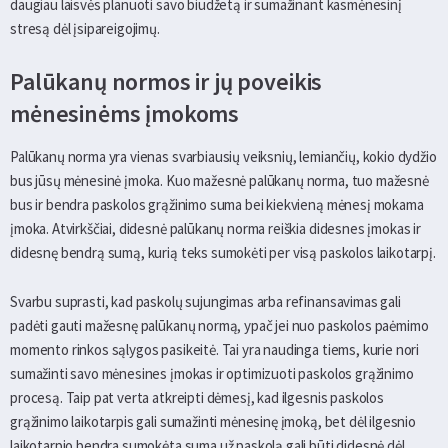
daugiau laisvės planuoti savo biudžetą ir sumažinant kasmėnesinį
stresą dėl įsipareigojimų.
Palūkanų normos ir jų poveikis
mėnesinėms įmokoms
Palūkanų norma yra vienas svarbiausių veiksnių, lemiančių, kokio dydžio
bus jūsų mėnesinė įmoka. Kuo mažesnė palūkanų norma, tuo mažesnė
bus ir bendra paskolos grąžinimo suma bei kiekvieną mėnesį mokama
įmoka. Atvirkščiai, didesnė palūkanų norma reiškia didesnes įmokas ir
didesnę bendrą sumą, kurią teks sumokėti per visą paskolos laikotarpį.
Svarbu suprasti, kad paskolų sujungimas arba refinansavimas gali
padėti gauti mažesnę palūkanų normą, ypač jei nuo paskolos paėmimo
momento rinkos sąlygos pasikeitė. Tai yra naudinga tiems, kurie nori
sumažinti savo mėnesines įmokas ir optimizuoti paskolos grąžinimo
procesą. Taip pat verta atkreipti dėmesį, kad ilgesnis paskolos
grąžinimo laikotarpis gali sumažinti mėnesinę įmoką, bet dėl ilgesnio
laikotarpio bendra sumokėta suma už paskolą gali būti didesnė dėl