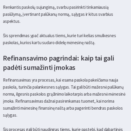
Renkantis paskolų sujungimą, svarbu pasirinkti tinkamiausią
pasiūlymą, įvertinant palūkanų normą, sąlygas ir kitus svarbius
aspektus.
Šis sprendimas ypač aktualus tiems, kurie turi kelias smulkesnes
paskolas, kurios kartu sudaro didelę mėnesinę naštą.
Refinansavimo pagrindai: kaip tai gali
padėti sumažinti įmokas
Refinansavimas yra procesas, kai esama paskola pakeičiama nauja
paskola, turinčia palankesnes sąlygas. Tai gali būti mažesnė palūkanų
norma, ilgesnis paskolos grąžinimo laikotarpis arba mažesnė mėnesinė
įmoka. Refinansavimas dažnai pasirenkamas tuomet, kai norima
sumažinti mėnesinę finansinę naštą arba pagerinti bendras paskolos
sąlygas.
Šis procesas gali būti naudingas tiems, kurie pastebi, kad dabartinės