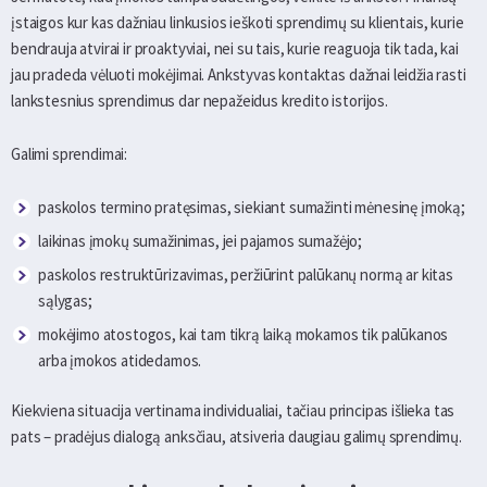
įstaigos kur kas dažniau linkusios ieškoti sprendimų su klientais, kurie
bendrauja atvirai ir proaktyviai, nei su tais, kurie reaguoja tik tada, kai
jau pradeda vėluoti mokėjimai. Ankstyvas kontaktas dažnai leidžia rasti
lankstesnius sprendimus dar nepažeidus kredito istorijos.
Galimi sprendimai:
paskolos termino pratęsimas, siekiant sumažinti mėnesinę įmoką;
laikinas įmokų sumažinimas, jei pajamos sumažėjo;
paskolos restruktūrizavimas, peržiūrint palūkanų normą ar kitas
sąlygas;
mokėjimo atostogos, kai tam tikrą laiką mokamos tik palūkanos
arba įmokos atidedamos.
Kiekviena situacija vertinama individualiai, tačiau principas išlieka tas
pats – pradėjus dialogą anksčiau, atsiveria daugiau galimų sprendimų.