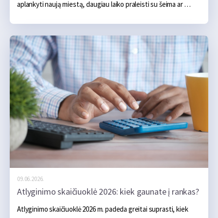
aplankyti naują miestą, daugiau laiko praleisti su šeima ar 
tiesiog kelioms dienoms atsipalaiduoti. Iš pradžių atrodo, kad 
pagrindinės išlaidos aiškios – apgyvendinimas, transportas, 
maistas ir kelios pramogos. Tačiau realybėje atostogos dažnai 
pabrangsta ne dėl vieno didelio pirkinio, o dėl daugybės 
smulkių klaidų, kurios ilgainiui susideda į nemažą sumą.
09.06.2026.
Atlyginimo skaičiuoklė 2026: kiek gaunate į rankas?
Atlyginimo skaičiuoklė 2026 m. padeda greitai suprasti, kiek 