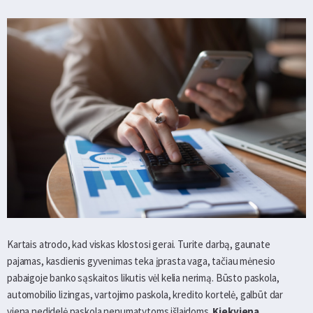
Kartais atrodo, kad viskas klostosi gerai. Turite darbą, gaunate
pajamas, kasdienis gyvenimas teka įprasta vaga, tačiau mėnesio
pabaigoje banko sąskaitos likutis vėl kelia nerimą. Būsto paskola,
automobilio lizingas, vartojimo paskola, kredito kortelė, galbūt dar
viena nedidelė paskola nenumatytoms išlaidoms.
Kiekviena