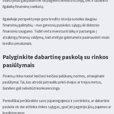
svarstymas gali padėti ne tik pagerinti kredito istoriją, bet ir užtikrinti
ilgalaikę finansinę sveikatą.
Ilgalaikėje perspektyvoje gera kredito istorija suteikia daugiau
finansinių galimybių – nuo geresnių paskolos sąlygų iki didesnio
finansinio saugumo. Todėl verta investuoti laiką ir pastangas į
atsakingą finansų valdymą, kad ateityje galėtumėte pasinaudoti visais
kredito privalumais.
Palyginkite dabartinę paskolą su rinkos
pasiūlymais
Finansų rinka nuolat keičiasi: keičiasi palūkanų normos, atnaujinami
pasiūlymai. Tai, kas atrodė patrauklu prieš dvejus ar trejus metus,
šiandien gali nebebūti konkurencinga.
Periodiškai peržiūrėkite savo įsipareigojimus ir įvertinkite, ar dabartinė
paskola vis dar atitinka rinkos sąlygas, ypač jei pagerėjo jūsų pajamos ar
kreditingumas.