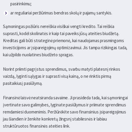
pasirinkimu;
ar reguliariai peržiūrimas bendras skolų ir pajamų santykis.
Sąmoningas požiūris nereiškia visiškai vengti kredito. Tai reiškia
suprasti, kodėl skolinatės ir kaip tai paveiks jūsų ateities biudžetą.
Kreditas gali būti strateginė priemonė, kai naudojamas prasmingoms
investicijoms ar įsipareigojimų optimizavimui. Jis tampa rizikingas tada,
kai užpildo nuolatines biudžeto spragas.
Norint priimti pagrįstus sprendimus, svarbu matyti platesnį rinkos
vaizdą, lyginti sąlygas ir suprasti visą kainą, o ne rinktis pirmą
pasitaikiusį pasiūlymą.
Finansinė laisvė neatsiranda savaime. Ji prasideda tada, kai sąmoningai
įvertinate savo galimybes, lyginate pasiūlymus ir priimate sprendimus
remdamiesi duomenimis. Peržiūrėkite savo finansinius įsipareigojimus
jau šiandien ir ženkite konkretų žingsnį stabilesnės ir labiau
struktūruotos finansinės ateities link.