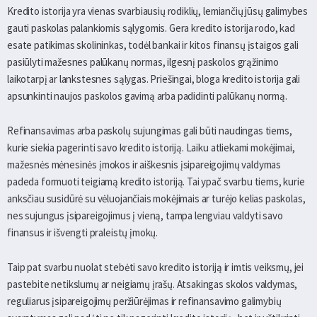
Kredito istorija yra vienas svarbiausių rodiklių, lemiančių jūsų galimybes
gauti paskolas palankiomis sąlygomis. Gera kredito istorija rodo, kad
esate patikimas skolininkas, todėl bankai ir kitos finansų įstaigos gali
pasiūlyti mažesnes palūkanų normas, ilgesnį paskolos grąžinimo
laikotarpį ar lankstesnes sąlygas. Priešingai, bloga kredito istorija gali
apsunkinti naujos paskolos gavimą arba padidinti palūkanų normą.
Refinansavimas arba paskolų sujungimas gali būti naudingas tiems,
kurie siekia pagerinti savo kredito istoriją. Laiku atliekami mokėjimai,
mažesnės mėnesinės įmokos ir aiškesnis įsipareigojimų valdymas
padeda formuoti teigiamą kredito istoriją. Tai ypač svarbu tiems, kurie
anksčiau susidūrė su vėluojančiais mokėjimais ar turėjo kelias paskolas,
nes sujungus įsipareigojimus į vieną, tampa lengviau valdyti savo
finansus ir išvengti praleistų įmokų.
Taip pat svarbu nuolat stebėti savo kredito istoriją ir imtis veiksmų, jei
pastebite netikslumų ar neigiamų įrašų. Atsakingas skolos valdymas,
reguliarus įsipareigojimų peržiūrėjimas ir refinansavimo galimybių