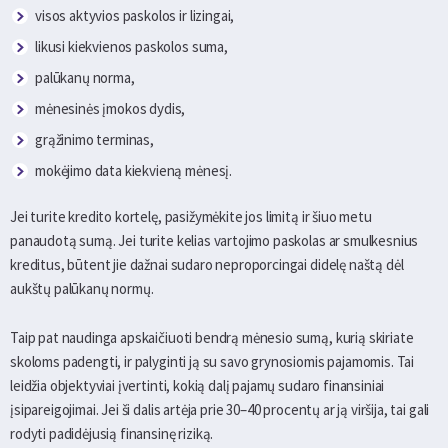
visos aktyvios paskolos ir lizingai,
likusi kiekvienos paskolos suma,
palūkanų norma,
mėnesinės įmokos dydis,
grąžinimo terminas,
mokėjimo data kiekvieną mėnesį.
Jei turite kredito kortelę, pasižymėkite jos limitą ir šiuo metu
panaudotą sumą. Jei turite kelias vartojimo paskolas ar smulkesnius
kreditus, būtent jie dažnai sudaro neproporcingai didelę naštą dėl
aukštų palūkanų normų.
Taip pat naudinga apskaičiuoti bendrą mėnesio sumą, kurią skiriate
skoloms padengti, ir palyginti ją su savo grynosiomis pajamomis. Tai
leidžia objektyviai įvertinti, kokią dalį pajamų sudaro finansiniai
įsipareigojimai. Jei ši dalis artėja prie 30–40 procentų ar ją viršija, tai gali
rodyti padidėjusią finansinę riziką.