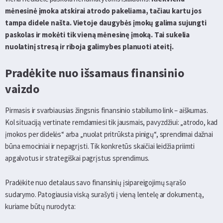
mėnesinė įmoka atskirai atrodo pakeliama, tačiau kartu jos
tampa didele našta. Vietoje daugybės įmokų galima sujungti
paskolas ir mokėti tik vieną mėnesinę įmoką. Tai sukelia
nuolatinį stresą ir riboja galimybes planuoti ateitį.
Pradėkite nuo išsamaus finansinio
vaizdo
Pirmasis ir svarbiausias žingsnis finansinio stabilumo link – aiškumas.
Kol situaciją vertinate remdamiesi tik jausmais, pavyzdžiui: „atrodo, kad
įmokos per didelės“ arba „nuolat pritrūksta pinigų“, sprendimai dažnai
būna emociniai ir nepagrįsti. Tik konkretūs skaičiai leidžia priimti
apgalvotus ir strategiškai pagrįstus sprendimus.
Pradėkite nuo detalaus savo finansinių įsipareigojimų sąrašo
sudarymo. Patogiausia viską surašyti į vieną lentelę ar dokumentą,
kuriame būtų nurodyta: