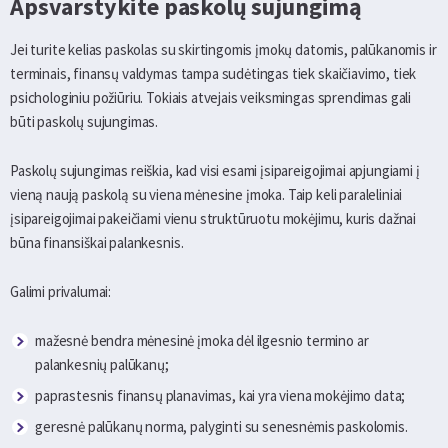
Apsvarstykite paskolų sujungimą
Jei turite kelias paskolas su skirtingomis įmokų datomis, palūkanomis ir
terminais, finansų valdymas tampa sudėtingas tiek skaičiavimo, tiek
psichologiniu požiūriu. Tokiais atvejais veiksmingas sprendimas gali
būti paskolų sujungimas.
Paskolų sujungimas reiškia, kad visi esami įsipareigojimai apjungiami į
vieną naują paskolą su viena mėnesine įmoka. Taip keli paraleliniai
įsipareigojimai pakeičiami vienu struktūruotu mokėjimu, kuris dažnai
būna finansiškai palankesnis.
Galimi privalumai:
mažesnė bendra mėnesinė įmoka dėl ilgesnio termino ar
palankesnių palūkanų;
paprastesnis finansų planavimas, kai yra viena mokėjimo data;
geresnė palūkanų norma, palyginti su senesnėmis paskolomis.