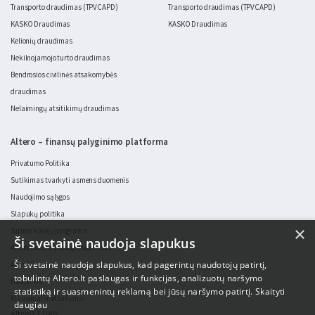
Transporto draudimas (TPVCAPD)
Transporto draudimas (TPVCAPD)
KASKO Draudimas
KASKO Draudimas
Kelionių draudimas
Nekilnojamojo turto draudimas
Bendrosios civilinės atsakomybės
draudimas
Nelaimingų atsitikimų draudimas
Altero – finansų palyginimo platforma
Privatumo Politika
Sutikimas tvarkyti asmens duomenis
Naudojimo sąlygos
Slapukų politika
×
Turinio kūrėjų programa
Ši svetainė naudoja slapukus
Altero kredito įmokų draudimas
Ši svetainė naudoja slapukus, kad pagerintų naudotojų patirtį,
Apie Altero
tobulintų Altero.lt paslaugas ir funkcijas, analizuotų naršymo
Naujienos
statistiką ir suasmenintų reklamą bei jūsų naršymo patirtį.
Skaityti
Klausimai ir atsakymai
daugiau
Altero LT UAB