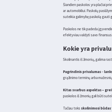
Šiandien paskolos yra plačiai pri
ar automobiliui. Paskolų pasiūlym
suteikia galimybę paskolą gauti gr
Paskolos ne tik padeda įgyvendi
efektyviau valdyti savo finansus b
Kokie yra prival
Skolinantis iš žmonių, galima rast
Pagrindinis privalumas
–
lank
grąžinimo terminų arba mažesnių
Kitas svarbus aspektas – grei
paskolos iš žmonių gali būti sute
Tačiau toks
skolinimosi būdas 