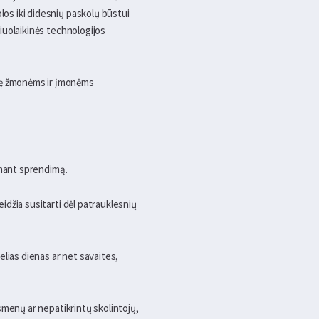
los iki didesnių paskolų būstui
šiuolaikinės technologijos
ybę žmonėms ir įmonėms
iimant sprendimą.
eidžia susitarti dėl patrauklesnių
elias dienas ar net savaites,
 asmenų ar nepatikrintų skolintojų,