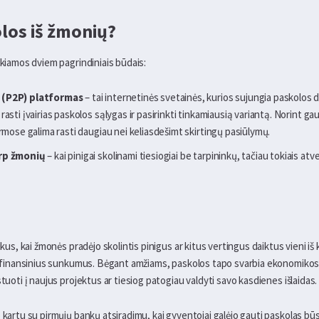
olos iš žmonių?
ikiamos dviem pagrindiniais būdais:
 (P2P) platformas
– tai internetinės svetainės, kurios sujungia paskolos 
sti įvairias paskolos sąlygas ir pasirinkti tinkamiausią variantą. Norint gaut
rmose galima rasti daugiau nei keliasdešimt skirtingų pasiūlymų.
arp žmonių
– kai pinigai skolinami tiesiogiai be tarpininkų, tačiau tokiais atve
ikus, kai žmonės pradėjo skolintis pinigus ar kitus vertingus daiktus vieni iš
us finansinius sunkumus. Bėgant amžiams, paskolos tapo svarbia ekonomikos 
stuoti į naujus projektus ar tiesiog patogiau valdyti savo kasdienes išlaidas.
 kartu su pirmųjų bankų atsiradimu, kai gyventojai galėjo gauti paskolas būs