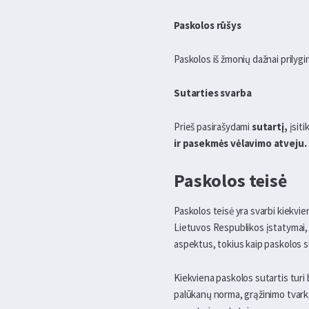
Paskolos rūšys
Paskolos iš žmonių dažnai prilyg
Sutarties svarba
Prieš pasirašydami
sutartį,
įsiti
ir pasekmės vėlavimo atveju.
Paskolos teisė
Paskolos teisė yra svarbi kiekvie
Lietuvos Respublikos įstatymai, k
aspektus, tokius kaip paskolos 
Kiekviena paskolos sutartis turi 
palūkanų norma, grąžinimo tvarka