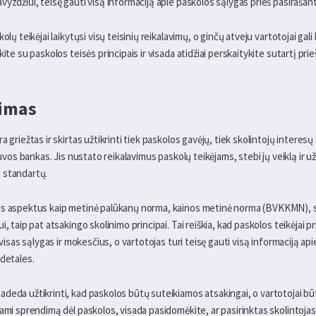
yzdžiui, teisę gauti visą informaciją apie paskolos sąlygas prieš pasirašant
lų teikėjai laikytųsi visų teisinių reikalavimų, o ginčų atveju vartotojai gali 
kite su paskolos teisės principais ir visada atidžiai perskaitykite sutartį pr
vimas
 griežtas ir skirtas užtikrinti tiek paskolos gavėjų, tiek skolintojų interesų
tuvos bankas. Jis nustato reikalavimus paskolų teikėjams, stebi jų veiklą ir u
 standartų.
us aspektus kaip metinė palūkanų norma, kainos metinė norma (BVKKMN), s
, taip pat atsakingo skolinimo principai. Tai reiškia, kad paskolos teikėjai pr
i visas sąlygas ir mokesčius, o vartotojas turi teisę gauti visą informaciją a
 detales.
deda užtikrinti, kad paskolos būtų suteikiamos atsakingai, o vartotojai b
ami sprendimą dėl paskolos, visada pasidomėkite, ar pasirinktas skolintojas y