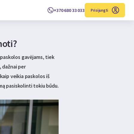
+370 680 33 033
Prisijungti
noti?
 paskolos gavėjams, tiek
, dažnai per
aip veikia paskolos iš
mą pasiskolinti tokiu būdu.