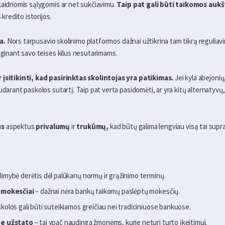
kaidriomis sąlygomis ar net sukčiavimu.
Taip pat gali būti taikomos au
 kredito istorijos.
a.
Nors tarpusavio skolinimo platformos dažnai užtikrina tam tikrą reguliavim
ų ginant savo teises kilus nesutarimams.
 įsitikinti, kad pasirinktas skolintojas yra patikimas.
Jei kyla abejonių
udarant paskolos sutartį. Taip pat verta pasidomėti, ar yra kitų alternatyv
us
aspektus
privalumų
ir
trukūmų,
kad būtų galima lengviau visą tai supra
limybė derėtis dėl palūkanų normų ir grąžinimo terminų.
i mokesčiai
– dažnai nėra bankų taikomų paslėptų mokesčių.
kolos gali būti suteikiamos greičiau nei tradiciniuose bankuose.
be užstato
– tai ypač naudinga žmonėms, kurie neturi turto įkeitimui.