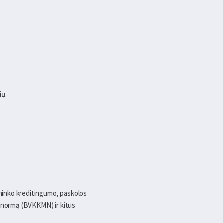
ių.
lininko kreditingumo, paskolos
s normą (BVKKMN) ir kitus