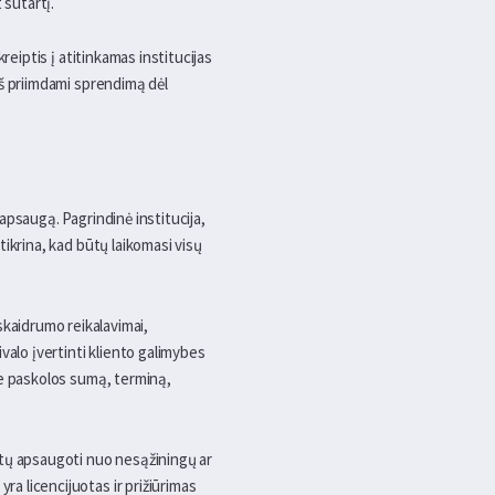
 sutartį.
kreiptis į atitinkamas institucijas
ieš priimdami sprendimą dėl
 apsaugą. Pagrindinė institucija,
žtikrina, kad būtų laikomasi visų
kaidrumo reikalavimai,
ivalo įvertinti kliento galimybes
pie paskolos sumą, terminą,
ūtų apsaugoti nuo nesąžiningų ar
ra licencijuotas ir prižiūrimas