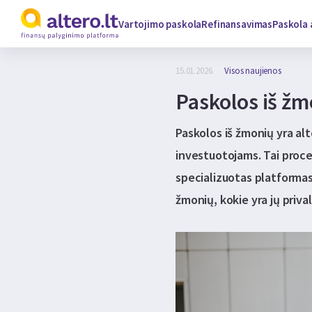
Vartojimo paskola
Refinansavimas
Paskola 
15.01.2026.
Visos naujienos
Paskolos iš žmo
Paskolos iš žmonių yra al
investuotojams. Tai proce
specializuotas platformas
žmonių, kokie yra jų priva