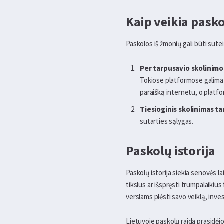
Kaip veikia pask
Paskolos iš žmonių gali būti sute
Per tarpusavio skolinimo
Tokiose platformose galima ra
paraišką internetu, o platfo
Tiesioginis skolinimas t
sutarties sąlygas.
Paskolų istorija
Paskolų istorija siekia senovės la
tikslus ar išspręsti trumpalaiki
verslams plėsti savo veiklą, inve
Lietuvoje paskolų raida prasidėjo