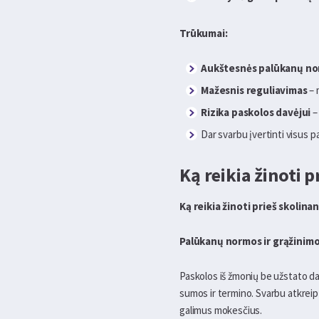
Trūkumai:
Aukštesnės palūkanų n
Mažesnis reguliavimas
– 
Rizika paskolos davėjui
–
Dar svarbu įvertinti visus pa
Ką reikia žinoti p
Ką reikia žinoti prieš skolinan
Palūkanų normos ir grąžinimo
Paskolos iš žmonių be užstato da
sumos ir termino. Svarbu atkreip
galimus mokesčius.