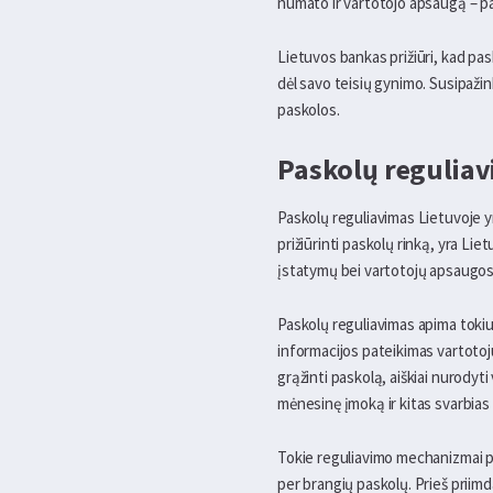
numato ir vartotojo apsaugą – pav
Lietuvos bankas prižiūri, kad pasko
dėl savo teisių gynimo. Susipažin
paskolos.
Paskolų regulia
Paskolų reguliavimas Lietuvoje yra
prižiūrinti paskolų rinką, yra Lie
įstatymų bei vartotojų apsaugos
Paskolų reguliavimas apima toki
informacijos pateikimas vartotojui
grąžinti paskolą, aiškiai nurodyt
mėnesinę įmoką ir kitas svarbias
Tokie reguliavimo mechanizmai pa
per brangių paskolų. Prieš priimd