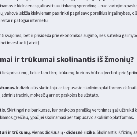
einamos ir kiekvienas gali rasti sau tinkamą sprendimą – nuo vartojimo pasko
ų įvairovė leidžia kiekvienam pasirinkti pagal savo poreikius ir galimybes, o 
eitai ir patogiai internetu.
nti svajones, bet ir prisideda prie ekonomikos augimo, nes suteikia galim
ei investuoti į ateitį.
umai ir trūkumai skolinantis iš žmonių?
i tiek privalumų, tiek ir tam tikrų trūkumų, kuriuos būtina įvertinti prieš pr
stumas.
Individualūs skolintojai ar tarpusavio skolinimo platformos dažnai l
 administracinių mokesčių ar net paskolos be užstato.
tis.
Skirtingai nei bankuose, kur paskolos paraiškų vertinimas gali užtrukti k
ikiamos greičiau, ypač jei skolinamasi per tarpusavio skolinimo platformas.
turi ir trūkumų
. Vienas didžiausių -
didesnė rizika
. Skolinantis iš fizinių