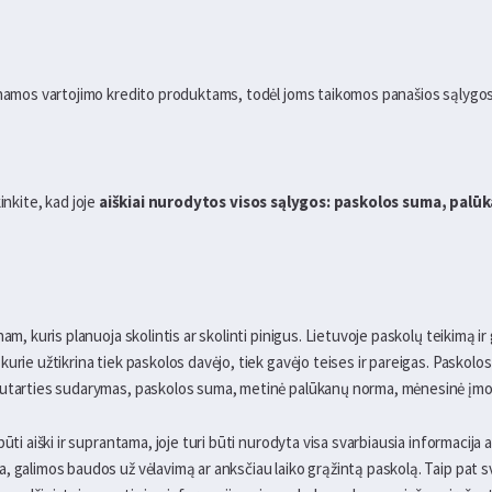
inamos vartojimo kredito produktams, todėl joms taikomos panašios sąlygos
kinkite, kad joje
aiškiai nurodytos visos sąlygos: paskolos suma, palū
nam, kuris planuoja skolintis ar skolinti pinigus. Lietuvoje paskolų teikimą 
urie užtikrina tiek paskolos davėjo, tiek gavėjo teises ir pareigas. Paskolo
sutarties sudarymas, paskolos suma, metinė palūkanų norma, mėnesinė įmoka
būti aiški ir suprantama, joje turi būti nurodyta visa svarbiausia informacija
, galimos baudos už vėlavimą ar anksčiau laiko grąžintą paskolą. Taip pat sv