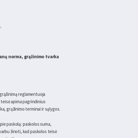
.
kanų norma, grąžinimo tvarka
ir grąžinimą reglamentuoja
s teisė apima pagrindinius
, grąžinimo terminai ir sąlygos.
 apie paskolą: paskolos suma,
arbu žinoti, kad paskolos teisė