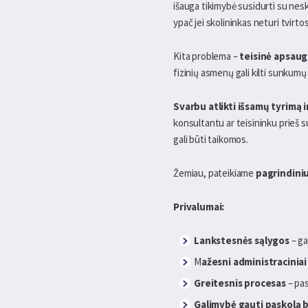
išauga tikimybė susidurti su nes
ypač jei skolininkas neturi tvirtos
Kita problema –
teisinė apsaug
fizinių asmenų gali kilti sunkum
Svarbu atlikti išsamų tyrimą ir
konsultantu ar teisininku prieš s
gali būti taikomos.
Žemiau, pateikiame
pagrindini
Privalumai:
Lankstesnės sąlygos
– ga
M
ažesni administracinia
Greitesnis procesas
– pas
Galimybė gauti paskolą 