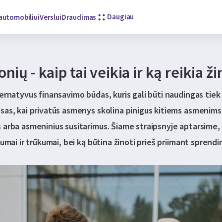
Daugiau
automobiliui
Verslui
Draudimas
nių - kaip tai veikia ir ką reikia ži
ternatyvus finansavimo būdas, kuris gali būti naudingas tiek
sas, kai privatūs asmenys skolina pinigus kitiems asmenims
 arba asmeninius susitarimus. Šiame straipsnyje aptarsime, k
lumai ir trūkumai, bei ką būtina žinoti prieš priimant sprendi