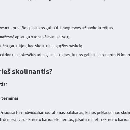
ormos
– privačios paskolos gali būti brangesnės už banko kreditus.
mažesnė apsauga nuo sukčiavimo atvejų.
 nėra garantijos, kad skolininkas grąžins paskolą.
pildomus mokesčius arba galimas rizikas, kurios gali kilti skolinantis iš žmon
rieš skolinantis?
tis?
 terminai
žniausiai turi individualiai nustatomas palūkanas, kurios priklauso nuo sko
ti dėmesį į visus kredito kainos elementus, įskaitant metinę kredito kaino