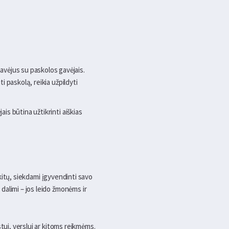
davėjus su paskolos gavėjais.
i paskolą, reikia užpildyti
jais būtina užtikrinti aiškias
 kitų, siekdami įgyvendinti savo
dalimi – jos leido žmonėms ir
tui, verslui ar kitoms reikmėms.