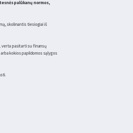
kštesnės palūkanų normos,
ą, skolinantis tiesiogiai iš
, verta pasitarti su finansų
ų, arba kokios papildomos sąlygos
sti.