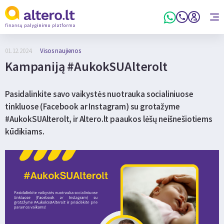
01.12.2024.
Visos naujienos
Kampaniją #AukokSUAlterolt
Pasidalinkite savo vaikystės nuotrauka socialiniuose
tinkluose (Facebook ar Instagram) su grotažyme
#AukokSUAlterolt, ir Altero.lt paaukos lėšų neišnešiotiems
kūdikiams.