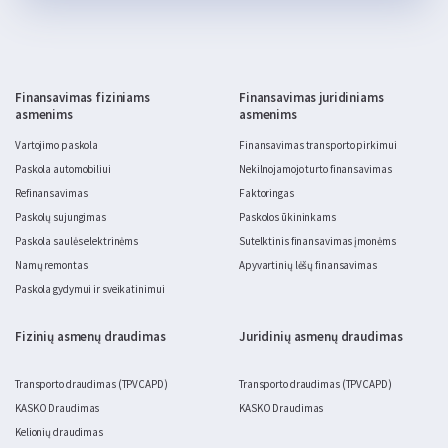
mokesčių.
Finansavimas fiziniams
Finansavimas juridiniams
asmenims
asmenims
Vartojimo paskola
Finansavimas transporto pirkimui
Paskola automobiliui
Nekilnojamojo turto finansavimas
Refinansavimas
Faktoringas
Paskolų sujungimas
Paskolos ūkininkams
Paskola saulės elektrinėms
Sutelktinis finansavimas įmonėms
Namų remontas
Apyvartinių lėšų finansavimas
Paskola gydymui ir sveikatinimui
Fizinių asmenų draudimas
Juridinių asmenų draudimas
Transporto draudimas (TPVCAPD)
Transporto draudimas (TPVCAPD)
KASKO Draudimas
KASKO Draudimas
Kelionių draudimas