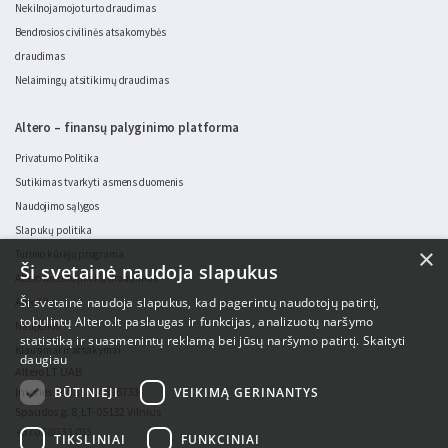
Nekilnojamojo turto draudimas
Bendrosios civilinės atsakomybės
draudimas
Nelaimingų atsitikimų draudimas
Altero – finansų palyginimo platforma
Privatumo Politika
Sutikimas tvarkyti asmens duomenis
Naudojimo sąlygos
Slapukų politika
×
Turinio kūrėjų programa
Ši svetainė naudoja slapukus
Altero kredito įmokų draudimas
Ši svetainė naudoja slapukus, kad pagerintų naudotojų patirtį,
Apie Altero
tobulintų Altero.lt paslaugas ir funkcijas, analizuotų naršymo
Naujienos
statistiką ir suasmenintų reklamą bei jūsų naršymo patirtį.
Skaityti
Klausimai ir atsakymai
daugiau
Altero LT UAB
BŪTINIEJI
VEIKIMĄ GERINANTYS
Įmonės kodas 304896733
Spaudos g. 8, LT-05132 Vilnius
+370 680 33 033
TIKSLINIAI
FUNKCINIAI