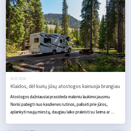
gerokai didesnę apkrovą. Transporto priemonė ilgą laiką 
važiuoja didesniu greičiu, yra labiau apkrauta, o karštu oru oro 
kondicionierius gali veikti beveik be pertraukos. Todėl 
nedidelis gedimas, kuris kasdien važinėjant beveik 
nepastebimas, kelionėje gali baigtis apsilankymu autoservise, 
techninės pagalbos kelyje iškvietimu ar net būtinybe keisti 
suplanuotą maršrutą.
16.07.2026.
Klaidos, dėl kurių jūsų atostogos kainuoja brangiau
Atostogos dažniausiai prasideda maloniu laukimo jausmu. 
Norisi pabėgti nuo kasdienės rutinos, pailsėti prie jūros, 
aplankyti naują miestą, daugiau laiko praleisti su šeima ar 
tiesiog kelioms dienoms atsipalaiduoti. Iš pradžių atrodo, kad 
pagrindinės išlaidos aiškios – apgyvendinimas, transportas, 