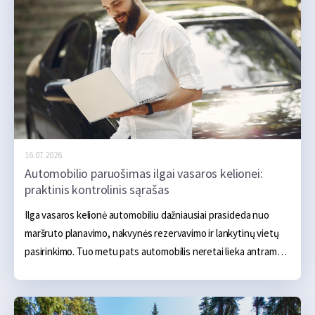
16.07.2026.
Automobilio paruošimas ilgai vasaros kelionei:
praktinis kontrolinis sąrašas
Ilga vasaros kelionė automobiliu dažniausiai prasideda nuo 
maršruto planavimo, nakvynės rezervavimo ir lankytinų vietų 
pasirinkimo. Tuo metu pats automobilis neretai lieka antrame 
plane. Jei kasdien važiuojant jis nekelia problemų, gali atrodyti, 
kad ir kelių šimtų ar net kelių tūkstančių kilometrų kelionė 
turėtų praeiti sklandžiai. Tačiau ilga kelionė automobiliui sukelia 