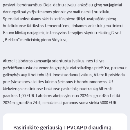
pasivyti bendraamžius. Deja, dažnu atveju, anksčiau gimę naujagimiai
dar negali patys žįsti mamos pieno ir yra maitinami iš buteliukų.
Specialiai ankstukams skirti sterilūs pieno šildytuvai pašildo pieną
buteliukuose iki tikslios temperatūros, tinkamos ankstukų maitinimui.
Kauno klinikų naujagimių intensyvios terapijos skyriui reikalingi 2 vnt.
„Beldico" medicininių pieno šildytuvų.
Altero.lt labdaros kampanija orientuota į vaikus, nes tai yra
pažeidžiamiausia visuomenės grupė, kuriai reikalinga priežiūra, parama ir
galimybės augti bei tobulėti. Investuodama į vaikus, Altero.lt prisideda
prie šviesesnės ateities kūrimo šeimoms ir bendruomenėms. Už
kiekvieną socialiniuose tinkluose paskelbtą nuotrauką Altero.lt
paaukos 1,00 EUR. Labdaros akcija vyks nuo 2024 m. gruodžio 1 d. iki
2024 m. gruodžio 24 d., o maksimali paramos suma siekia 5000 EUR.
Pasirinkite geriausią TPVCAPD draudimą.