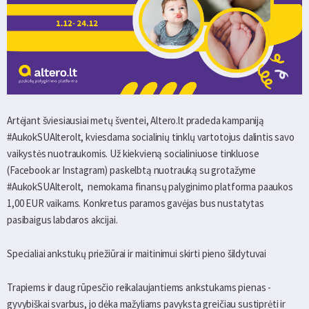
Artėjant šviesiausiai metų šventei, Altero.lt pradeda kampaniją
#AukokSUAlterolt, kviesdama socialinių tinklų vartotojus dalintis savo
vaikystės nuotraukomis. Už kiekvieną socialiniuose tinkluose
(Facebook ar Instagram) paskelbtą nuotrauką su grotažyme
#AukokSUAlterolt, nemokama finansų palyginimo platforma paaukos
1,00 EUR vaikams. Konkretus paramos gavėjas bus nustatytas
pasibaigus labdaros akcijai.
Specialiai ankstukų priežiūrai ir maitinimui skirti pieno šildytuvai
Trapiems ir daug rūpesčio reikalaujantiems ankstukams pienas -
gyvybiškai svarbus, jo dėka mažyliams pavyksta greičiau sustiprėti ir