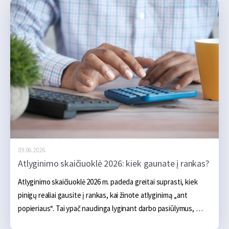
maistas ir kelios pramogos. Tačiau realybėje atostogos dažnai 
pabrangsta ne dėl vieno didelio pirkinio, o dėl daugybės 
smulkių klaidų, kurios ilgainiui susideda į nemažą sumą.
09.06.2026.
Atlyginimo skaičiuoklė 2026: kiek gaunate į rankas?
Atlyginimo skaičiuoklė 2026 m. padeda greitai suprasti, kiek 
pinigų realiai gausite į rankas, kai žinote atlyginimą „ant 
popieriaus“. Tai ypač naudinga lyginant darbo pasiūlymus, 
planuojant mėnesio biudžetą ar vertinant, kiek pajamų liks po 