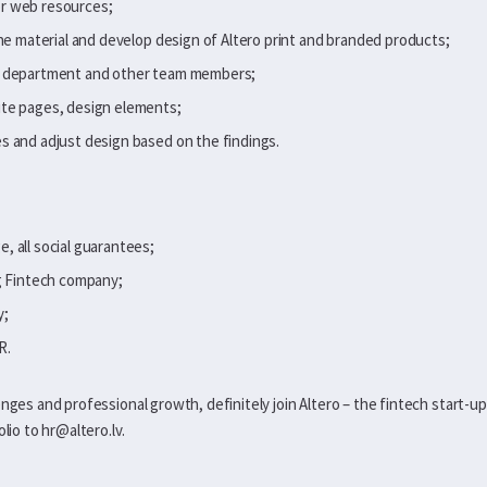
r web resources;
ine material and develop design of Altero print and branded products;
g department and other team members;
ite pages, design elements;
s and adjust design based on the findings.
, all social guarantees;
ng Fintech company;
y;
R.
enges and professional growth, definitely join Altero – the fintech start-u
olio to
hr@altero.lv
.