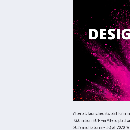
Altero.lv launched its platform 
73.6 million EUR via Altero platf
2019 and Estonia – 1Q of 2020. W