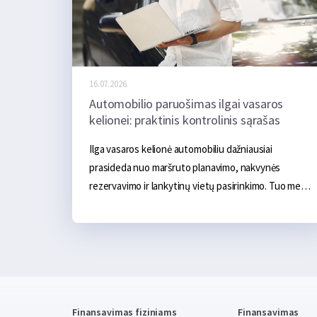
16.07.2026.
Automobilio paruošimas ilgai vasaros
kelionei: praktinis kontrolinis sąrašas
Ilga vasaros kelionė automobiliu dažniausiai 
prasideda nuo maršruto planavimo, nakvynės 
rezervavimo ir lankytinų vietų pasirinkimo. Tuo metu 
pats automobilis neretai lieka antrame plane. Jei 
kasdien važiuojant jis nekelia problemų, gali atrodyti, 
kad ir kelių šimtų ar net kelių tūkstančių kilometrų 
kelionė turėtų praeiti sklandžiai. Tačiau ilga kelionė 
automobiliui sukelia gerokai didesnę apkrovą. 
Transporto priemonė ilgą laiką važiuoja didesniu 
Finansavimas fiziniams
Finansavimas
greičiu, yra labiau apkrauta, o karštu oru oro 