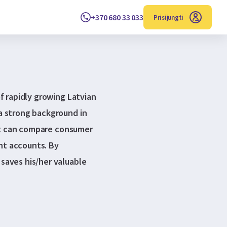
+370 680 33 033
Prisijungti
f rapidly growing Latvian
a strong background in
ent can compare consumer
ent accounts. By
saves his/her valuable