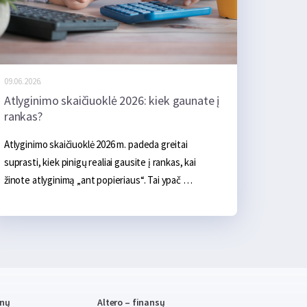
09.06.2026.
Atlyginimo skaičiuoklė 2026: kiek gaunate į
rankas?
Atlyginimo skaičiuoklė 2026 m. padeda greitai 
suprasti, kiek pinigų realiai gausite į rankas, kai 
žinote atlyginimą „ant popieriaus“. Tai ypač 
naudinga lyginant darbo pasiūlymus, planuojant 
mėnesio biudžetą ar vertinant, kiek pajamų liks po 
mokesčių.
enų
Altero – finansų