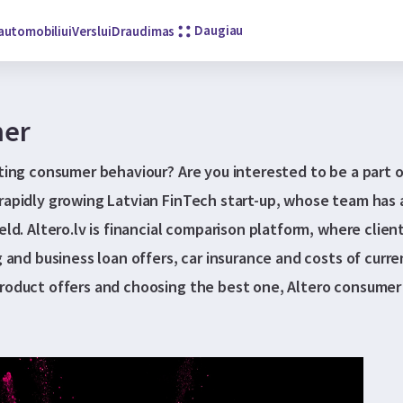
Daugiau
automobiliui
Verslui
Draudimas
ner
fting consumer behaviour? Are you interested to be a part o
 rapidly growing Latvian FinTech start-up, whose team has 
ield. Altero.lv is financial comparison platform, where cli
g and business loan offers, car insurance and costs of curr
roduct offers and choosing the best one, Altero consumer 