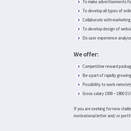
To make advertisements fo
To develop all types of onl
Collaborate with marketin
To develop design of webs
Do user experience analyse
We offer:
Competitive reward package
Be a part of rapidly growi
Possibility to work remotel
Gross salary 1000 – 1800 EU
If you are seeking for new chall
motivational letter and/ or portf