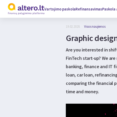
Vartojimo paskola
Refinansavimas
Paskola 
19.02.2020.
Visos naujienos
Graphic desig
Are you interested in shi
FinTech start-up? We are
banking, finance and IT f
loan, car loan, refinancin
comparing the financial p
time and money.