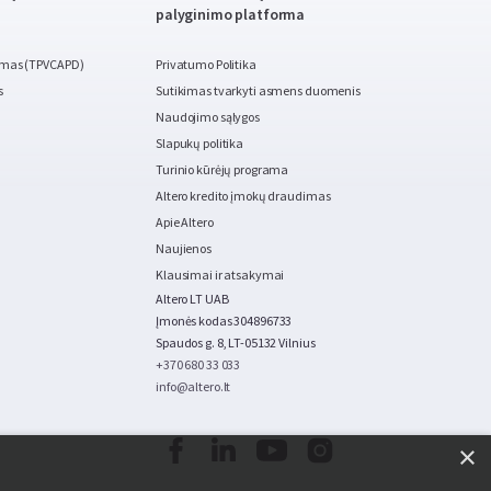
palyginimo platforma
imas (TPVCAPD)
Privatumo Politika
s
Sutikimas tvarkyti asmens duomenis
Naudojimo sąlygos
Slapukų politika
Turinio kūrėjų programa
Altero kredito įmokų draudimas
Apie Altero
Naujienos
Klausimai ir atsakymai
Altero LT UAB
Įmonės kodas 304896733
Spaudos g. 8, LT-05132 Vilnius
+370 680 33 033
info@altero.lt
×