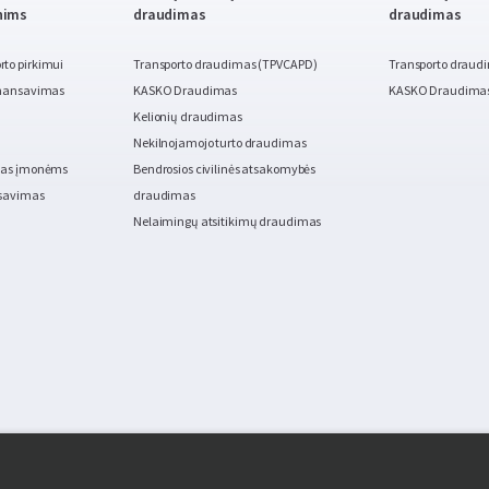
nims
draudimas
draudimas
to pirkimui
Transporto draudimas (TPVCAPD)
Transporto draud
finansavimas
KASKO Draudimas
KASKO Draudima
Kelionių draudimas
Nekilnojamojo turto draudimas
imas įmonėms
Bendrosios civilinės atsakomybės
nsavimas
draudimas
Nelaimingų atsitikimų draudimas