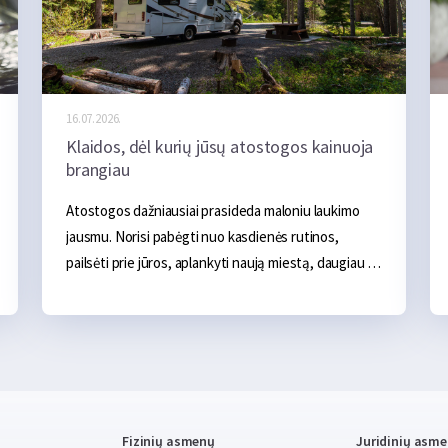
16.07.2026.
Klaidos, dėl kurių jūsų atostogos kainuoja
brangiau
Atostogos dažniausiai prasideda maloniu laukimo 
jausmu. Norisi pabėgti nuo kasdienės rutinos, 
pailsėti prie jūros, aplankyti naują miestą, daugiau 
laiko praleisti su šeima ar tiesiog kelioms dienoms 
atsipalaiduoti. Iš pradžių atrodo, kad pagrindinės 
išlaidos aiškios – apgyvendinimas, transportas, 
maistas ir kelios pramogos. Tačiau realybėje 
atostogos dažnai pabrangsta ne dėl vieno didelio 
pirkinio, o dėl daugybės smulkių klaidų, kurios 
Fizinių asmenų
Juridinių asm
ilgainiui susideda į nemažą sumą.