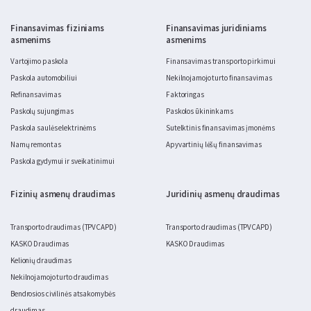
Finansavimas fiziniams
Finansavimas juridiniams
asmenims
asmenims
Vartojimo paskola
Finansavimas transporto pirkimui
Paskola automobiliui
Nekilnojamojo turto finansavimas
Refinansavimas
Faktoringas
Paskolų sujungimas
Paskolos ūkininkams
Paskola saulės elektrinėms
Sutelktinis finansavimas įmonėms
Namų remontas
Apyvartinių lėšų finansavimas
Paskola gydymui ir sveikatinimui
Fizinių asmenų draudimas
Juridinių asmenų draudimas
Transporto draudimas (TPVCAPD)
Transporto draudimas (TPVCAPD)
KASKO Draudimas
KASKO Draudimas
Kelionių draudimas
Nekilnojamojo turto draudimas
Bendrosios civilinės atsakomybės
draudimas