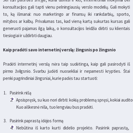
konsultacijos gali tapti vienu pelningiausių verslo modelių. Gali mokyti
to, ką išmanai: nuo marketingo ar finansų iki rankdarbių, sporto,
mitybos ar kalbų. Privalumas tas, kad vieną kartą sukurtas kursas gali
generuoti pajamas ilgą laiką, o konsultacijos leidžia dirbti su klientais
tiesiogiai ir uždirbti daugiau.
Kaip pradėti savo internetinį verslą: žingsnis po žingsnio
Pradėti internetinį verslą nėra taip sudėtinga, kaip gali pasirodyti iš
pirmo žvilgsnio. Svarbu judėti nuosekliai ir nepamesti krypties. Štai
penki pagrindiniai žingsniai, kurie padės tau startuoti:
Pasirink nišą
Apsispręsk, su kuo nori dirbti: kokią problemą spręsi, kokiai auditori
Kuo aiškesnė niša, tuo lengviau bus pradėti.
Pasirink paprastą idėjos formą
Nebūtina iš karto kurti didelio projekto. Pasirink paprastą,