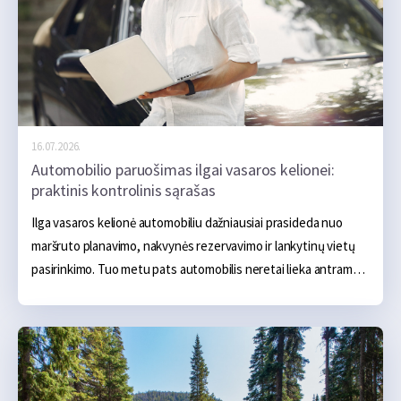
16.07.2026.
Automobilio paruošimas ilgai vasaros kelionei:
praktinis kontrolinis sąrašas
Ilga vasaros kelionė automobiliu dažniausiai prasideda nuo 
maršruto planavimo, nakvynės rezervavimo ir lankytinų vietų 
pasirinkimo. Tuo metu pats automobilis neretai lieka antrame 
plane. Jei kasdien važiuojant jis nekelia problemų, gali atrodyti, 
kad ir kelių šimtų ar net kelių tūkstančių kilometrų kelionė 
turėtų praeiti sklandžiai. Tačiau ilga kelionė automobiliui sukelia 
gerokai didesnę apkrovą. Transporto priemonė ilgą laiką 
važiuoja didesniu greičiu, yra labiau apkrauta, o karštu oru oro 