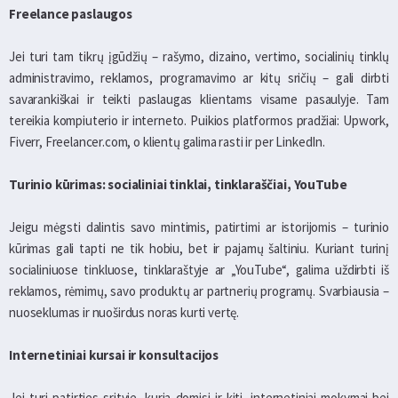
Freelance paslaugos
Jei turi tam tikrų įgūdžių – rašymo, dizaino, vertimo, socialinių tinklų
administravimo, reklamos, programavimo ar kitų sričių – gali dirbti
savarankiškai ir teikti paslaugas klientams visame pasaulyje. Tam
tereikia kompiuterio ir interneto. Puikios platformos pradžiai: Upwork,
Fiverr, Freelancer.com, o klientų galima rasti ir per LinkedIn.
Turinio kūrimas: socialiniai tinklai, tinklaraščiai, YouTube
Jeigu mėgsti dalintis savo mintimis, patirtimi ar istorijomis – turinio
kūrimas gali tapti ne tik hobiu, bet ir pajamų šaltiniu. Kuriant turinį
socialiniuose tinkluose, tinklaraštyje ar „YouTube“, galima uždirbti iš
reklamos, rėmimų, savo produktų ar partnerių programų. Svarbiausia –
nuoseklumas ir nuoširdus noras kurti vertę.
Internetiniai kursai ir konsultacijos
Jei turi patirties srityje, kuria domisi ir kiti, internetiniai mokymai bei