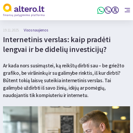
19.11.2025.
Visos naujienos
Internetinis verslas: kaip pradėti
lengvai ir be didelių investicijų?
Ar kada nors susimąstei, ką reikštų dirbti sau – be griežto
grafiko, be viršininkų ir su galimybe rinktis, iš kur dirbti?
Būtent tokią laisvę suteikia internetinis verslas. Tai
galimybė uždirbti iš savo žinių, idėjų ar pomėgių,
naudojantis tik kompiuteriu ir internetu.