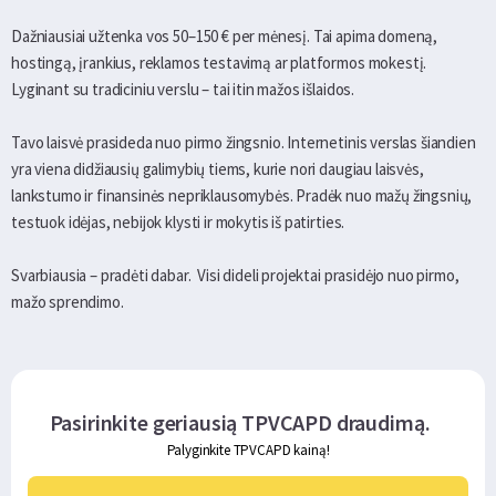
Dažniausiai užtenka vos 50–150 € per mėnesį. Tai apima domeną,
hostingą, įrankius, reklamos testavimą ar platformos mokestį.
Lyginant su tradiciniu verslu – tai itin mažos išlaidos.
Tavo laisvė prasideda nuo pirmo žingsnio. Internetinis verslas šiandien
yra viena didžiausių galimybių tiems, kurie nori daugiau laisvės,
lankstumo ir finansinės nepriklausomybės. Pradėk nuo mažų žingsnių,
testuok idėjas, nebijok klysti ir mokytis iš patirties.
Svarbiausia – pradėti dabar. Visi dideli projektai prasidėjo nuo pirmo,
mažo sprendimo.
Pasirinkite geriausią TPVCAPD draudimą.
Palyginkite TPVCAPD kainą!