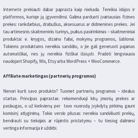
Internete prekiauti dabar paprasta kaip niekada. Tereikia idėjos ir
platformos, kurioje ją įgyvendinsi. Galima parduoti įvairiausias fizines
prekes: rankdarbius, drabužius, aksesuarus ar didmenines prekes. Jei
tau artimesnis skaitmeninis turinys, puikus pasirinkimas – skaitmeniniai
produktai: e. knygos, dizaino failai, mokymų programos, šablonai.
Tokiems produktams nereikia sandėlio, o jie gali generuoti pajamas
automatiškai, nes jų nereikia fiziškai išsiųsti. Pradėti lengviausia
naudojant Shopify, Wix, Etsy arba WordPress + WooCommerce.
Affiliate marketingas (partnerių programos)
Nenori kurti savo produkto? Tuomet partnerių programos – idealus
startas. Principas paprastas: rekomenduoji kitų įmonių prekes ar
paslaugas, o už kiekvieną per tavo nuorodą įvykdytą pirkimą gauni
komisinį atlyginimą. Tokio verslo pliusas: nereikia sandėliuoti prekių,
bendrauti su tiekėjais ar rūpintis pristatymu – tu tiesiog daliniesi
vertinga informacija ir uždirbi.