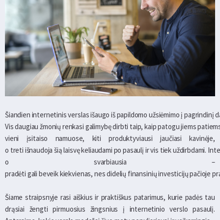
Šiandien internetinis verslas išaugo iš papildomo užsiėmimo į pagrindinį 
Vis daugiau žmonių renkasi galimybę dirbti taip, kaip patogu jiems patiem
vieni įsitaiso namuose, kiti produktyviausi jaučiasi kavinėje,
o treti išnaudoja šią laisvę keliaudami po pasaulį ir vis tiek uždirbdami. I
o svarbiausia –
pradėti gali beveik kiekvienas, nes didelių finansinių investicijų pačioje pra
Šiame straipsnyje rasi aiškius ir praktiškus patarimus, kurie padės tau
drąsiai žengti pirmuosius žingsnius į internetinio verslo pasaulį.