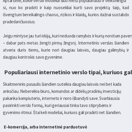
Aptarsime, kokie verslo modeliai šiuo metu populiariausi ir veiksmingia
si, nuo ko pradėti ir kaip nuosekliai kurti savo projektą taip, kad
išvengtum bereikalingo chaoso, rizikos ir klaidų, kurios dažnai sustabdo
pradedančiuosius.
Jeigu mintyse jau turi idėją, kuri neduoda ramybės ir kurią norėtum paver
– dabar pats metas žengti pirmą žingsnį. Internetinis verslas šiandien
atveria duris tiems, kurie nori daugiau laisvės, daugiau galimybių ir
daugiau kontrolės savo gyvenime.
Populiariausi internetinio verslo tipai, kuriuos ga
Skaitmeninis pasaulis šiandien suteikia daugiau laisvės nei bet kada
anksčiau. Nebereikia biuro, komandos ar didelių pradinių investicijų:
pakanka kompiuterio, interneto ir noro išbandyti save. Svarbiausia
pasirinkti verslo formą, kuri geriausiai tinka tavo stiprybėms ir
gyvenimo ritmui. Štai keli modeliai, kuriuos gali pradėti net šiandien.
E-komercija, arba internetinė parduotuvė