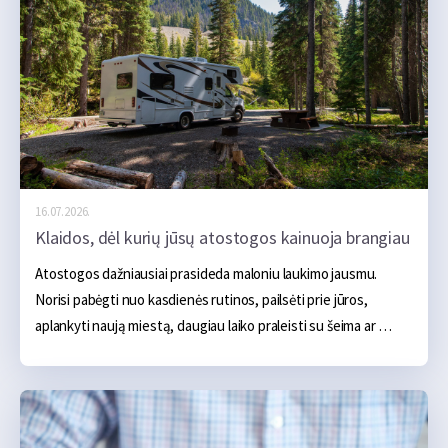
kondicionierius gali veikti beveik be pertraukos. Todėl 
nedidelis gedimas, kuris kasdien važinėjant beveik 
nepastebimas, kelionėje gali baigtis apsilankymu autoservise, 
techninės pagalbos kelyje iškvietimu ar net būtinybe keisti 
suplanuotą maršrutą.
16.07.2026.
Klaidos, dėl kurių jūsų atostogos kainuoja brangiau
Atostogos dažniausiai prasideda maloniu laukimo jausmu. 
Norisi pabėgti nuo kasdienės rutinos, pailsėti prie jūros, 
aplankyti naują miestą, daugiau laiko praleisti su šeima ar 
tiesiog kelioms dienoms atsipalaiduoti. Iš pradžių atrodo, kad 
pagrindinės išlaidos aiškios – apgyvendinimas, transportas, 
maistas ir kelios pramogos. Tačiau realybėje atostogos dažnai 
pabrangsta ne dėl vieno didelio pirkinio, o dėl daugybės 