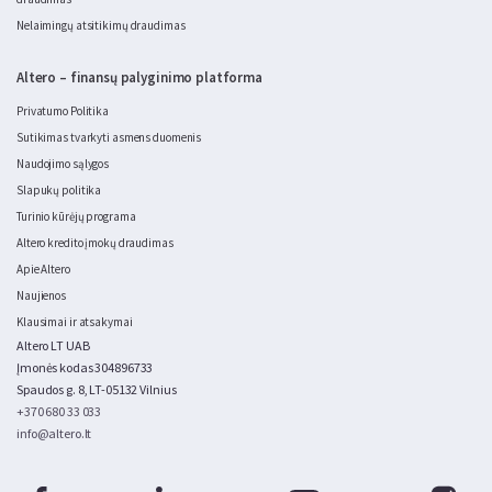
Nelaimingų atsitikimų draudimas
Altero – finansų palyginimo platforma
Privatumo Politika
Sutikimas tvarkyti asmens duomenis
Naudojimo sąlygos
Slapukų politika
Turinio kūrėjų programa
Altero kredito įmokų draudimas
Apie Altero
Naujienos
Klausimai ir atsakymai
Altero LT UAB
Įmonės kodas 304896733
Spaudos g. 8, LT-05132 Vilnius
+370 680 33 033
info@altero.lt