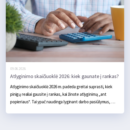
smulkių klaidų, kurios ilgainiui susideda į nemažą sumą.
09.06.2026.
Atlyginimo skaičiuoklė 2026: kiek gaunate į rankas?
Atlyginimo skaičiuoklė 2026 m. padeda greitai suprasti, kiek 
pinigų realiai gausite į rankas, kai žinote atlyginimą „ant 
popieriaus“. Tai ypač naudinga lyginant darbo pasiūlymus, 
planuojant mėnesio biudžetą ar vertinant, kiek pajamų liks po 
mokesčių.