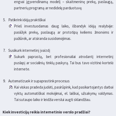
engvai įgyvendinamą modelį – skaitmeninę prekę, paslaugą,
partnerių programą ar nedidelę parduotuvę.
Patikrink idėją praktiškai
Prieš investuodamas daug laiko, išbandyk idėją realybėje:
pasiūlyk prekę, paslaugą ar prototipą keliems žmonėms ir
pažiūrėk, ar atsiranda susidomėjimas.
Susikurk internetinį įvaizdį
Sukurk paprastą, bet profesionaliai atrodantį internetinį
puslapį ar socialinių tinklų paskyrą. Tai bus tavo vizitinė kortelė
internete.
Automatizuok ir supaprastink procesus
Kai viskas pradeda judėti, pasirūpink, kad pasikartojantys darbai
vyktų automatiškai: mokėjimai, el. laiškai, užsakymų valdymas.
Tai sutaupo laiko ir leidžia verslui augti sklandžiau.
Kiek investicijų reikia internetinio verslo pradžiai?