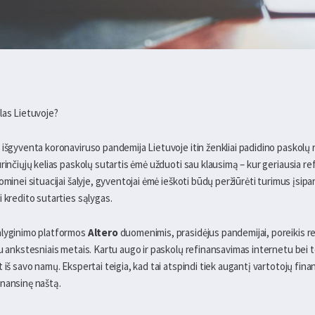
las Lietuvoje?
 išgyventa koronaviruso pandemija Lietuvoje itin ženkliai padidino paskolų 
rinčiųjų kelias paskolų sutartis ėmė užduoti sau klausimą – kur geriausia re
ominei situacijai šalyje, gyventojai ėmė ieškoti būdų peržiūrėti turimus įsipa
 kredito sutarties sąlygas.
alyginimo platformos
Altero
duomenimis, prasidėjus pandemijai, poreikis r
su ankstesniais metais. Kartu augo ir paskolų refinansavimas internetu bei
 iš savo namų. Ekspertai teigia, kad tai atspindi tiek augantį vartotojų fin
inansinę naštą.