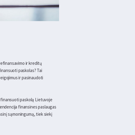
refinansavimo ir kreditų
finansuoti paskolas? Tai
reigojimus ir pasinaudoti
efinansuoti paskolą Lietuvoje
 tendencija finansines paslaugas
ansinį sąmoningumą, tiek siekį