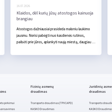
16.07.2026.
Klaidos, dėl kurių jūsų atostogos kainuoja
brangiau
Atostogos dažniausiai prasideda maloniu laukimo 
jausmu. Norisi pabėgti nuo kasdienės rutinos, 
pailsėti prie jūros, aplankyti naują miestą, daugiau 
laiko praleisti su šeima ar tiesiog kelioms dienoms 
atsipalaiduoti. Iš pradžių atrodo, kad pagrindinės 
išlaidos aiškios – apgyvendinimas, transportas, 
maistas ir kelios pramogos. Tačiau realybėje 
atostogos dažnai pabrangsta ne dėl vieno didelio 
pirkinio, o dėl daugybės smulkių klaidų, kurios 
Fizinių asmenų
Juridinių asm
ilgainiui susideda į nemažą sumą.
nims
draudimas
draudimas
to pirkimui
Transporto draudimas (TPVCAPD)
Transporto draud
finansavimas
KASKO Draudimas
KASKO Draudima