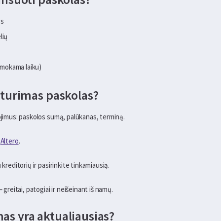
os
lių
i mokama laiku)
 turimas paskolas?
gojimus: paskolos sumą, palūkanas, terminą.
e
Altero
.
 kreditorių ir pasirinkite tinkamiausią.
 greitai, patogiai ir neišeinant iš namų.
as yra aktualiausias?