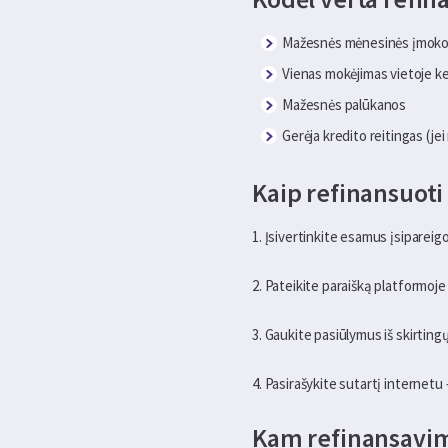
Mažesnės mėnesinės įmok
Vienas mokėjimas vietoje ke
Mažesnės palūkanos
Gerėja kredito reitingas (je
Kaip refinansuoti
1. Įsivertinkite esamus įsiparei
2. Pateikite paraišką platformoj
3. Gaukite pasiūlymus iš skirtingų
4. Pasirašykite sutartį internetu –
Kam refinansavim