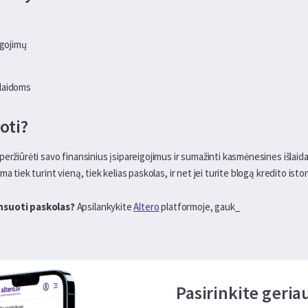
igojimų
laidoms
oti?
eržiūrėti savo finansinius įsipareigojimus ir sumažinti kasmėnesines išlaida
 tiek turint vieną, tiek kelias paskolas, ir net jei turite blogą kredito istori
ansuoti paskolas?
Apsilankykite
Altero
platformoje, gauk_
Pasirinkite geri