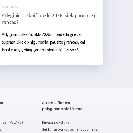
09.06.2026.
Atlyginimo skaičiuoklė 2026: kiek gaunate į
rankas?
Atlyginimo skaičiuoklė 2026 m. padeda greitai 
suprasti, kiek pinigų realiai gausite į rankas, kai 
žinote atlyginimą „ant popieriaus“. Tai ypač 
naudinga lyginant darbo pasiūlymus, planuojant 
mėnesio biudžetą ar vertinant, kiek pajamų liks po 
mokesčių.
enų
Altero – finansų
palyginimo platforma
imas (TPVCAPD)
Privatumo Politika
s
Sutikimas tvarkyti asmens duomenis