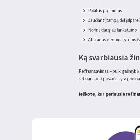
Pakitus pajamoms
Jaučiant įtampą dėl įsipare
Norint daugiau lankstumo
Atsiradus nenumatytoms iš
Ką svarbiausia žin
Refinansavimas – puiki galimybė p
refinansuoti paskolas yra prieinama
Ieškote, kur geriausia refin