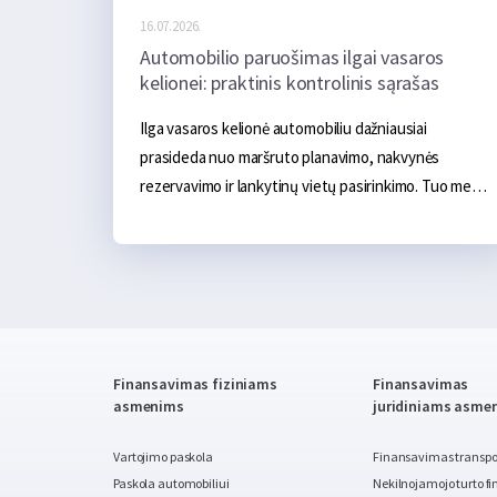
16.07.2026.
Automobilio paruošimas ilgai vasaros
kelionei: praktinis kontrolinis sąrašas
Ilga vasaros kelionė automobiliu dažniausiai 
prasideda nuo maršruto planavimo, nakvynės 
rezervavimo ir lankytinų vietų pasirinkimo. Tuo metu 
pats automobilis neretai lieka antrame plane. Jei 
kasdien važiuojant jis nekelia problemų, gali atrodyti, 
kad ir kelių šimtų ar net kelių tūkstančių kilometrų 
kelionė turėtų praeiti sklandžiai. Tačiau ilga kelionė 
automobiliui sukelia gerokai didesnę apkrovą. 
Transporto priemonė ilgą laiką važiuoja didesniu 
Finansavimas fiziniams
Finansavimas
greičiu, yra labiau apkrauta, o karštu oru oro 
asmenims
juridiniams asme
kondicionierius gali veikti beveik be pertraukos. 
Todėl nedidelis gedimas, kuris kasdien važinėjant 
Vartojimo paskola
Finansavimas transpor
beveik nepastebimas, kelionėje gali baigtis 
Paskola automobiliui
Nekilnojamojo turto 