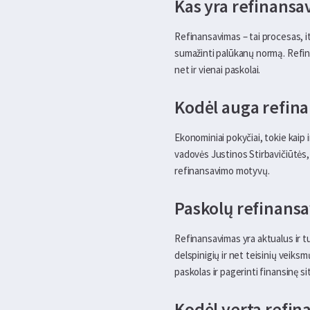
Kas yra refinans
Refinansavimas – tai procesas, i
sumažinti palūkanų normą. Refinan
net ir vienai paskolai.
Kodėl auga refin
Ekonominiai pokyčiai, tokie kaip 
vadovės Justinos Stirbavičiūtės,
refinansavimo motyvų.
Paskolų refinansa
Refinansavimas yra aktualus ir tu
delspinigių ir net teisinių veiks
paskolas ir pagerinti finansinę si
Kodėl verta refin