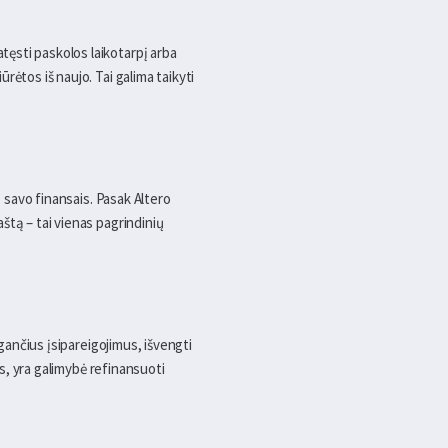
ęsti paskolos laikotarpį arba
ėtos iš naujo. Tai galima taikyti
s savo finansais. Pasak Altero
štą – tai vienas pagrindinių
ugančius įsipareigojimus, išvengti
as, yra galimybė refinansuoti