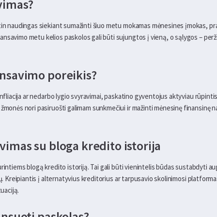
avimas?
tin naudingas siekiant sumažinti šiuo metu mokamas mėnesines įmokas, prat
savimo metu kelios paskolos gali būti sujungtos į vieną, o sąlygos – peržiūr
ansavimo poreikis?
infliacija ar nedarbo lygio svyravimai, paskatino gyventojus aktyviau rūpinti
 žmonės nori pasiruošti galimam sunkmečiui ir mažinti mėnesinę finansinę na
vimas su bloga kredito istorija
rintiems blogą kredito istoriją. Tai gali būti vienintelis būdas sustabdyti a
mų. Kreipiantis į alternatyvius kreditorius ar tarpusavio skolinimosi platform
tuaciją.
ansuoti paskolas?