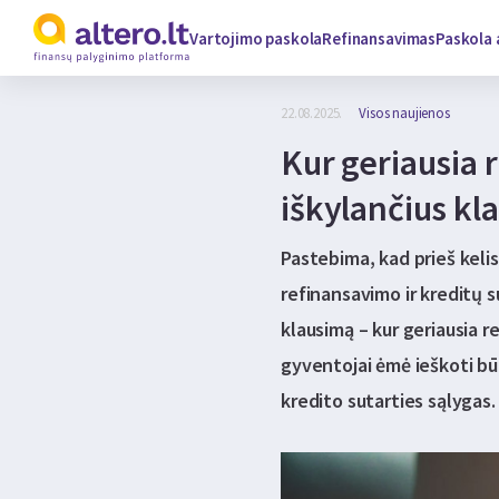
Vartojimo paskola
Refinansavimas
Paskola 
22.08.2025.
Visos naujienos
Kur geriausia 
iškylančius kl
Pastebima, kad prieš keli
refinansavimo ir kreditų s
klausimą – kur geriausia r
gyventojai ėmė ieškoti būd
kredito sutarties sąlygas.