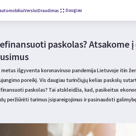
Daugiau
automobiliui
Verslui
Draudimas
refinansuoti paskolas? Atsakome į
ausimus
s metus išgyventa koronaviruso pandemija Lietuvoje itin žen
ujungimo poreikį. Vis daugiau turinčiųjų kelias paskolų suta
efinansuoti paskolas? Tai atskleidžia, kad, pasikeitus ekonomi
ų peržiūrėti turimus įsipareigojimus ir pasinaudoti galimyb