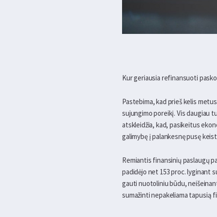
Kur geriausia refinansuoti pasko
Pastebima, kad prieš kelis metus
sujungimo poreikį. Vis daugiau tu
atskleidžia, kad, pasikeitus ekon
galimybę į palankesnę pusę keisti
Remiantis finansinių paslaugų p
padidėjo net 153 proc. lyginant 
gauti nuotoliniu būdu, neišeinant
sumažinti nepakeliama tapusią f