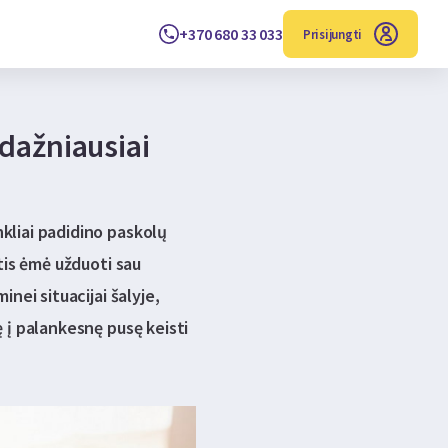
+370 680 33 033
Prisijungti
 dažniausiai
kliai padidino paskolų
rtis ėmė užduoti sau
nei situacijai šalyje,
ę į palankesnę pusę keisti