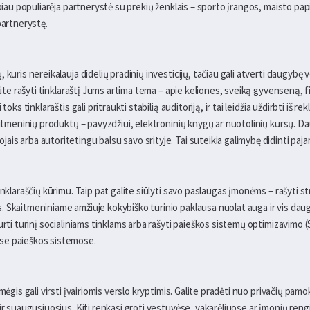
abiau populiarėja partnerystė su prekių ženklais – sporto įrangos, maisto pap
partnerystę.
 kuris nereikalauja didelių pradinių investicijų, tačiau gali atverti daugybę 
alite rašyti tinklaraštį Jums artima tema – apie keliones, sveiką gyvenseną, f
toks tinklaraštis gali pritraukti stabilią auditoriją, ir tai leidžia uždirbti iš
aitmeninių produktų – pavyzdžiui, elektroninių knygų ar nuotolinių kursų. D
is arba autoritetingu balsu savo srityje. Tai suteikia galimybę didinti paj
inklaraščių kūrimu. Taip pat galite siūlyti savo paslaugas įmonėms – rašyti s
 Skaitmeniniame amžiuje kokybiško turinio paklausa nuolat auga ir vis daug
urti turinį socialiniams tinklams arba rašyti paieškos sistemų optimizavimo (
se paieškos sistemose.
mėgis gali virsti įvairiomis verslo kryptimis. Galite pradėti nuo privačių pamo
ir suaugusiuosius. Kiti renkasi groti vestuvėse, vakarėliuose ar įmonių ren