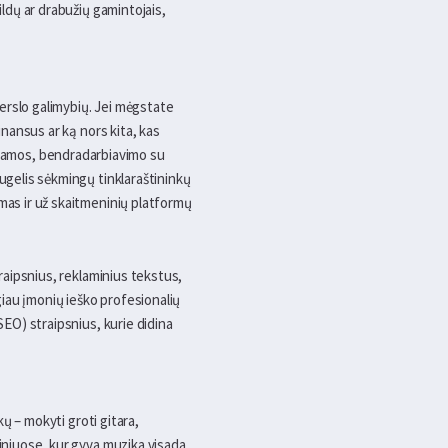
ildų ar drabužių gamintojais,
verslo galimybių. Jei mėgstate
inansus ar ką nors kita, kas
 reklamos, bendradarbiavimo su
augelis sėkmingų tinklaraštininkų
amas ir už skaitmeninių platformų
traipsnius, reklaminius tekstus,
iau įmonių ieško profesionalių
SEO) straipsnius, kurie didina
kų – mokyti groti gitara,
giniuose, kur gyva muzika visada