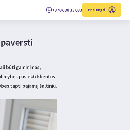
+370 680 33 033
Prisijungti
 paversti
gali būti gaminimas,
alimybės pasiekti klientus
ybes tapti pajamų šaltiniu.