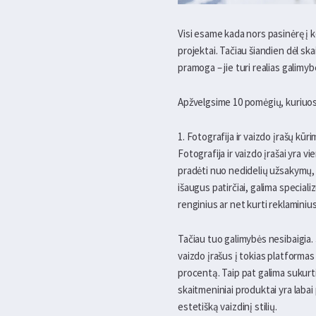
Visi esame kada nors pasinėrę į ko
projektai. Tačiau šiandien dėl sk
pramoga – jie turi realias galimyb
Apžvelgsime 10 pomėgių, kuriuos 
1. Fotografija ir vaizdo įrašų kūr
Fotografija ir vaizdo įrašai yra vi
pradėti nuo nedidelių užsakymų, p
išaugus patirčiai, galima special
renginius ar net kurti reklaminius
Tačiau tuo galimybės nesibaigia.
vaizdo įrašus į tokias platforma
procentą. Taip pat galima sukurt
skaitmeniniai produktai yra labai 
estetišką vaizdinį stilių.