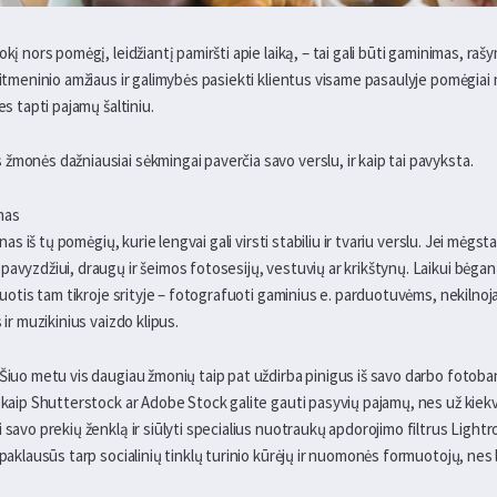
kį nors pomėgį, leidžiantį pamiršti apie laiką, – tai gali būti gaminimas, raš
aitmeninio amžiaus ir galimybės pasiekti klientus visame pasaulyje pomėgiai n
es tapti pajamų šaltiniu.
žmonės dažniausiai sėkmingai paverčia savo verslu, ir kaip tai pavyksta.
imas
enas iš tų pomėgių, kurie lengvai gali virsti stabiliu ir tvariu verslu. Jei mėgst
avyzdžiui, draugų ir šeimos fotosesijų, vestuvių ar krikštynų. Laikui bėgant,
izuotis tam tikroje srityje – fotografuoti gaminius e. parduotuvėms, nekilnoj
 ir muzikinius vaizdo klipus.
 Šiuo metu vis daugiau žmonių taip pat uždirba pinigus iš savo darbo fotoba
s kaip Shutterstock ar Adobe Stock galite gauti pasyvių pajamų, nes už kiek
i savo prekių ženklą ir siūlyti specialius nuotraukų apdorojimo filtrus Ligh
paklausūs tarp socialinių tinklų turinio kūrėjų ir nuomonės formuotojų, nes le