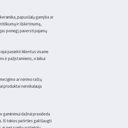
s, keramika, papuošalų gamyba ar
ntiškumą ir išskirtinumą,
lygas pomėgį paversti pajamų
ojui pasiekti klientus visame
s ir pažįstamiems, o laikui
i, mezgimo ar nėrimo raštų
ai produktai nereikalauja
sto gaminimui dažnai prasideda
š tokios patirties gali išaugti
 ar net sveikų patiekalų