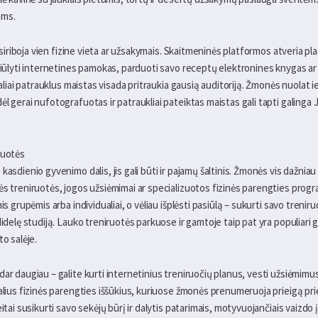
ams.
apsiriboja vien fizine vieta ar užsakymais. Skaitmeninės platformos atveria pl
siūlyti internetines pamokas, parduoti savo receptų elektronines knygas ar 
ualiai patrauklus maistas visada pritraukia gausią auditoriją. Žmonės nuolat i
l gerai nufotografuotas ir patraukliai pateiktas maistas gali tapti galinga 
ruotės
asdienio gyvenimo dalis, jis gali būti ir pajamų šaltinis. Žmonės vis dažniau 
s treniruotės, jogos užsiėmimai ar specializuotos fizinės parengties progra
is grupėmis arba individualiai, o vėliau išplėsti pasiūlą – sukurti savo treni
didelę studiją. Lauko treniruotės parkuose ir gamtoje taip pat yra populiari g
to salėje.
ar daugiau – galite kurti internetinius treniruočių planus, vesti užsiėmimu
ualius fizinės parengties iššūkius, kuriuose žmonės prenumeruoja prieigą pr
itai susikurti savo sekėjų būrį ir dalytis patarimais, motyvuojančiais vaizdo į