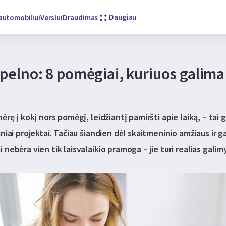
Daugiau
automobiliui
Verslui
Draudimas
 pelno: 8 pomėgiai, kuriuos galima
ėrę į kokį nors pomėgį, leidžiantį pamiršti apie laiką, – tai 
niai projektai. Tačiau šiandien dėl skaitmeninio amžiaus ir g
nebėra vien tik laisvalaikio pramoga – jie turi realias galim