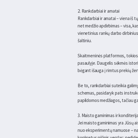
2. Rankdarbiai ir amatai
Rankdarbiai ir amatai – viena iš 
net medžio apdirbimas – visa, kas
vienetinius rankų darbo dirbiniu
šaltiniu.
Skaitmeninės platformos, tokios 
pasaulyje. Daugelis sėkmės istor
bėgant išauga į rimtus prekių ženk
Be to, rankdarbiai suteikia galim
schemas, pasidaryk pats instrukc
papildomos medžiagos, tačiau gal
3. Maisto gaminimas ir konditerij
Jei maisto gaminimas yra Jūsų ais
nuo eksperimentų namuose – naujų
konkretus nišinis verslas: nedid