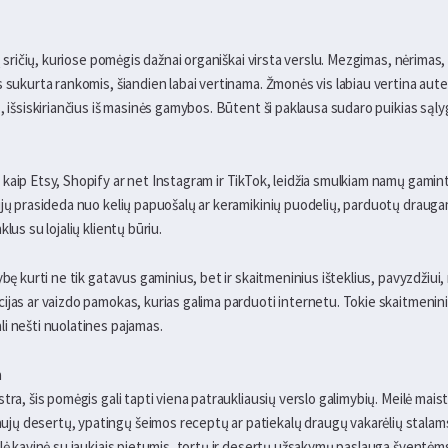
tų sričių, kuriose pomėgis dažnai organiškai virsta verslu. Mezgimas, nėrima
 sukurta rankomis, šiandien labai vertinama. Žmonės vis labiau vertina aute
s, išsiskiriančius iš masinės gamybos. Būtent ši paklausa sudaro puikias są
kaip Etsy, Shopify ar net Instagram ir TikTok, leidžia smulkiam namų gamint
ijų prasideda nuo kelių papuošalų ar keramikinių puodelių, parduotų draugam
lus su lojalių klientų būriu.
ybę kurti ne tik gatavus gaminius, bet ir skaitmeninius išteklius, pavyzdžiu
ijas ar vaizdo pamokas, kurias galima parduoti internetu. Tokie skaitmenini
i nešti nuolatines pajamas.
a
tra, šis pomėgis gali tapti viena patraukliausių verslo galimybių. Meilė mai
 desertų, ypatingų šeimos receptų ar patiekalų draugų vakarėlių stalams. I
elė kavinė su jaukiais pietumis, tortų ir desertų užsakymų paslauga šventėms