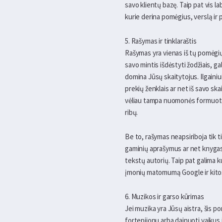
savo klientų bazę. Taip pat vis l
kurie derina pomėgius, verslą ir 
5. Rašymas ir tinklaraštis
Rašymas yra vienas iš tų pomėgių,
savo mintis išdėstyti žodžiais, g
domina Jūsų skaitytojus. Ilgainiui 
prekių ženklais ar net iš savo sk
vėliau tampa nuomonės formuotoja
ribų.
Be to, rašymas neapsiriboja tik t
gaminių aprašymus ar net knygas.
tekstų autorių. Taip pat galima k
įmonių matomumą Google ir kito
6. Muzikos ir garso kūrimas
Jei muzika yra Jūsų aistra, šis po
fortepijonu arba dainuoti vaikus 