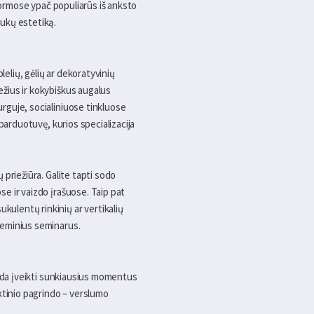
atformose ypač populiarūs iš anksto
aukų estetiką.
lelių, gėlių ar dekoratyvinių
iežius ir kokybiškus augalus
urguje, socialiniuose tinkluose
ę parduotuvę, kurios specializacija
ų priežiūra. Galite tapti sodo
se ir vaizdo įrašuose. Taip pat
kulentų rinkinių ar vertikalių
 teminius seminarus.
padeda įveikti sunkiausius momentus
aktinio pagrindo – verslumo