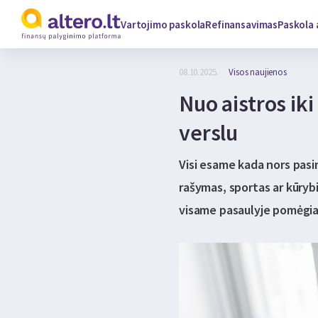
Vartojimo paskola
Refinansavimas
Paskola 
08.10.2025.
Visos naujienos
Nuo aistros iki
verslu
Visi esame kada nors pasin
rašymas, sportas ar kūrybi
visame pasaulyje pomėgiai 