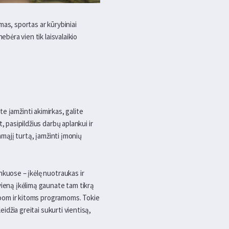
ymas, sportas ar kūrybiniai
ebėra vien tik laisvalaikio
ate įamžinti akimirkas, galite
 pasipildžius darbų aplankui ir
amąjį turtą, įamžinti įmonių
nkuose – įkėlę nuotraukas ir
vieną įkėlimą gaunate tam tikrą
troom ir kitoms programoms. Tokie
idžia greitai sukurti vientisą,