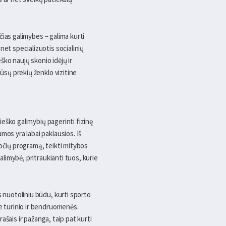
ačias galimybes – galima kurti
net specializuotis socialinių
eško naujų skonio idėjų ir
Jūsų prekių ženklo vizitine
ieško galimybių pagerinti fizinę
mos yra labai paklausios. Iš
ruočių programą, teikti mitybos
alimybė, pritraukianti tuos, kurie
s nuotoliniu būdu, kurti sporto
ie turinio ir bendruomenės.
rašais ir pažanga, taip pat kurti