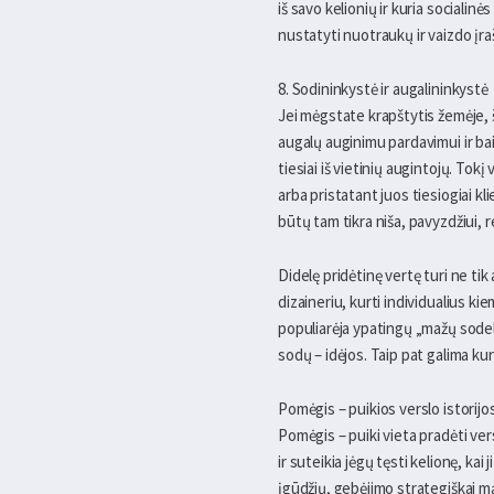
iš savo kelionių ir kuria socialin
nustatyti nuotraukų ir vaizdo įra
8. Sodininkystė ir augalininkystė
Jei mėgstate krapštytis žemėje, š
augalų auginimu pardavimui ir bai
tiesiai iš vietinių augintojų. To
arba pristatant juos tiesiogiai kl
būtų tam tikra niša, pavyzdžiui, r
Didelę pridėtinę vertę turi ne tik
dizaineriu, kurti individualius k
populiarėja ypatingų „mažų sodeli
sodų – idėjos. Taip pat galima ku
Pomėgis – puikios verslo istorijo
Pomėgis – puiki vieta pradėti vers
ir suteikia jėgų tęsti kelionę, ka
įgūdžių, gebėjimo strategiškai mą