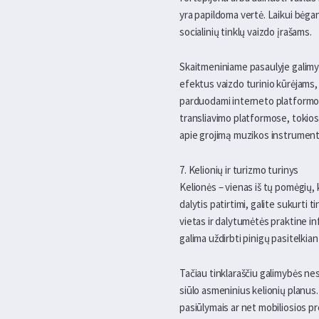
yra papildoma vertė. Laikui bėga
socialinių tinklų vaizdo įrašams.
Skaitmeniniame pasaulyje galimyb
efektus vaizdo turinio kūrėjams, 
parduodami interneto platformos
transliavimo platformose, tokios
apie grojimą muzikos instrumenta
7. Kelionių ir turizmo turinys
Kelionės – vienas iš tų pomėgių, 
dalytis patirtimi, galite sukurt
vietas ir dalytumėtės praktine inf
galima uždirbti pinigų pasitelkian
Tačiau tinklaraščiu galimybės nes
siūlo asmeninius kelionių planus
pasiūlymais ar net mobiliosios pr