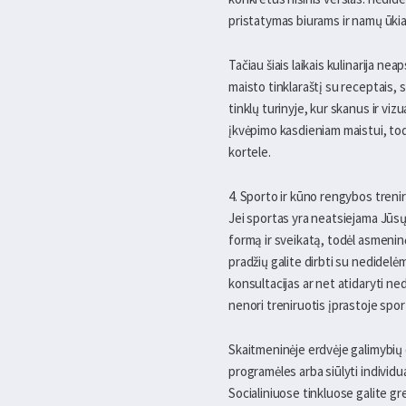
pristatymas biurams ir namų ūki
Tačiau šiais laikais kulinarija ne
maisto tinklaraštį su receptais, 
tinklų turinyje, kur skanus ir viz
įkvėpimo kasdieniam maistui, todė
kortele.
4. Sporto ir kūno rengybos treni
Jei sportas yra neatsiejama Jūsų k
formą ir sveikatą, todėl asmeninė
pradžių galite dirbti su nedidelėm
konsultacijas ar net atidaryti ne
nenori treniruotis įprastoje spor
Skaitmeninėje erdvėje galimybių d
programėles arba siūlyti individ
Socialiniuose tinkluose galite gre