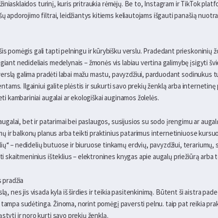
ės žiniasklaidos turinį, kuris pritraukia rėmėjų. Be to, Instagram ir TikTok pl
šų apdorojimo filtrai, leidžiantys kitiems keliautojams išgauti panašią nuotr
is pomėgis gali tapti pelningu ir kūrybišku verslu. Pradedant prieskoninių žo
giant nedideliais medelynais – žmonės vis labiau vertina galimybę įsigyti šv
kį verslą galima pradėti labai mažu mastu, pavyzdžiui, parduodant sodinukus t
ientams. Ilgainiui galite plėstis ir sukurti savo prekių ženklą arba internetin
eti kambariniai augalai ar ekologiškai auginamos žolelės.
 augalai, bet ir patarimai bei paslaugos, susijusios su sodo įrengimu ar augal
iemų ir balkonų planus arba teikti praktinius patarimus internetiniuose kursuo
ų“ – nedidelių butuose ir biuruose tinkamų erdvių, pavyzdžiui, terariumų, su
rti skaitmeninius išteklius – elektronines knygas apie augalų priežiūrą arba
s pradžia
lą, nes jis visada kyla iš širdies ir teikia pasitenkinimą. Būtent ši aistra 
i ji tampa sudėtinga. Žinoma, norint pomėgį paversti pelnu. taip pat reikia pr
styti ir noro kurti savo prekių ženklą.