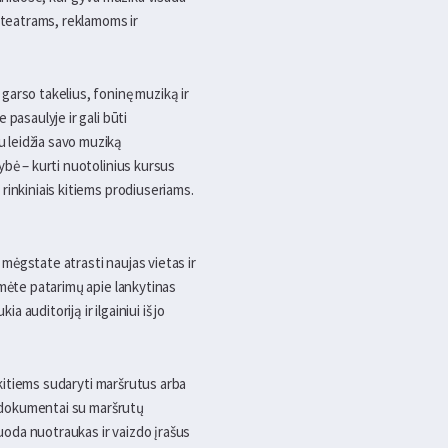
ą teatrams, reklamoms ir
garso takelius, foninę muziką ir
pasaulyje ir gali būti
 leidžia savo muziką
ybė – kurti nuotolinius kursus
rinkiniais kitiems prodiuseriams.
 mėgstate atrasti naujas vietas ir
umėte patarimų apie lankytinas
 auditoriją ir ilgainiui iš jo
 kitiems sudaryti maršrutus arba
DF dokumentai su maršrutų
duoda nuotraukas ir vaizdo įrašus