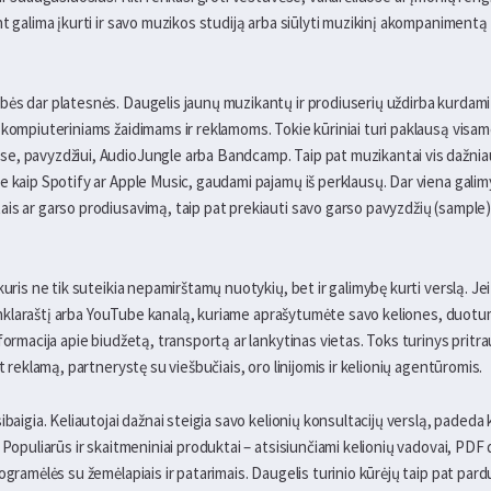
nt galima įkurti ir savo muzikos studiją arba siūlyti muzikinį akompaniment
ės dar platesnės. Daugelis jaunų muzikantų ir prodiuserių uždirba kurdami 
kompiuteriniams žaidimams ir reklamoms. Tokie kūriniai turi paklausą visame 
e, pavyzdžiui, AudioJungle arba Bandcamp. Taip pat muzikantai vis dažniau
e kaip Spotify ar Apple Music, gaudami pajamų iš perklausų. Dar viena galim
is ar garso prodiusavimą, taip pat prekiauti savo garso pavyzdžių (sample) 
kuris ne tik suteikia nepamirštamų nuotykių, bet ir galimybę kurti verslą. Jei
i tinklaraštį arba YouTube kanalą, kuriame aprašytumėte savo keliones, duot
ormacija apie biudžetą, transportą ar lankytinas vietas. Toks turinys pritraukia
t reklamą, partnerystę su viešbučiais, oro linijomis ir kelionių agentūromis.
ibaigia. Keliautojai dažnai steigia savo kelionių konsultacijų verslą, padeda
. Populiarūs ir skaitmeniniai produktai – atsisiunčiami kelionių vadovai, P
ogramėlės su žemėlapiais ir patarimais. Daugelis turinio kūrėjų taip pat par